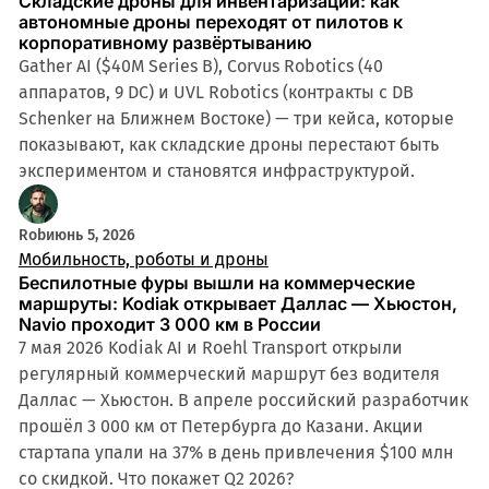
Складские дроны для инвентаризации: как
автономные дроны переходят от пилотов к
корпоративному развёртыванию
Gather AI ($40M Series B), Corvus Robotics (40
аппаратов, 9 DC) и UVL Robotics (контракты с DB
Schenker на Ближнем Востоке) — три кейса, которые
показывают, как складские дроны перестают быть
экспериментом и становятся инфраструктурой.
7 мин
Rob
июнь 5, 2026
Мобильность, роботы и дроны
Беспилотные фуры вышли на коммерческие
маршруты: Kodiak открывает Даллас — Хьюстон,
Navio проходит 3 000 км в России
7 мая 2026 Kodiak AI и Roehl Transport открыли
регулярный коммерческий маршрут без водителя
Даллас — Хьюстон. В апреле российский разработчик
прошёл 3 000 км от Петербурга до Казани. Акции
стартапа упали на 37% в день привлечения $100 млн
со скидкой. Что покажет Q2 2026?