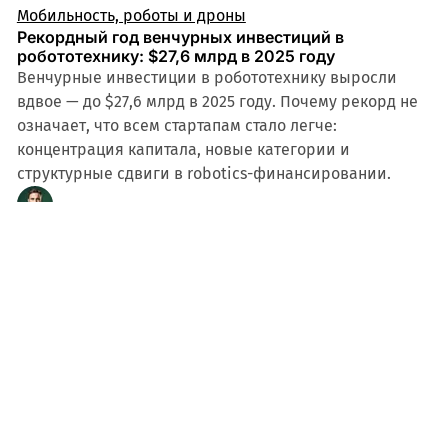
Мобильность, роботы и дроны
Рекордный год венчурных инвестиций в
робототехнику: $27,6 млрд в 2025 году
Венчурные инвестиции в робототехнику выросли
вдвое — до $27,6 млрд в 2025 году. Почему рекорд не
означает, что всем стартапам стало легче:
концентрация капитала, новые категории и
структурные сдвиги в robotics-финансировании.
Rob
май 23, 2026
Мобильность, роботы и дроны
Y Combinator делает ставку на железо: роботы,
дроны и лунное производство в новой
инвестиционной стратегии
Y Combinator опубликовал Summer 2026 RFS — 15
категорий, вдвое больше, чем в Spring batch. Восемь
требуют hardware-разработки. Разбираем сигнал и
последствия для robotics-экосистемы.