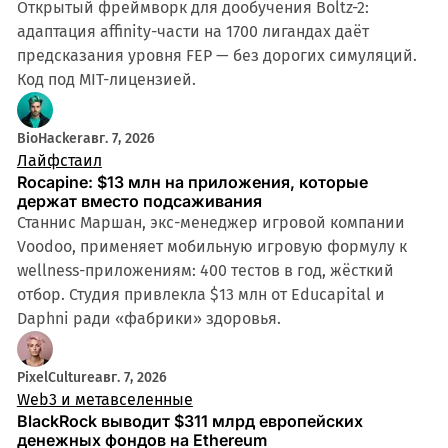
Открытый фреймворк для дообучения Boltz-2:
адаптация affinity-части на 1700 лигандах даёт
предсказания уровня FEP — без дорогих симуляций.
Код под MIT-лицензией.
BioHacker
авг. 7, 2026
Лайфстаил
Rocapine: $13 млн на приложения, которые
держат вместо подсаживания
Станнис Маршан, экс-менеджер игровой компании
Voodoo, применяет мобильную игровую формулу к
wellness-приложениям: 400 тестов в год, жёсткий
отбор. Студия привлекла $13 млн от Educapital и
Daphni ради «фабрики» здоровья.
PixelCulture
авг. 7, 2026
Web3 и метавселенные
BlackRock выводит $311 млрд европейских
денежных фондов на Ethereum