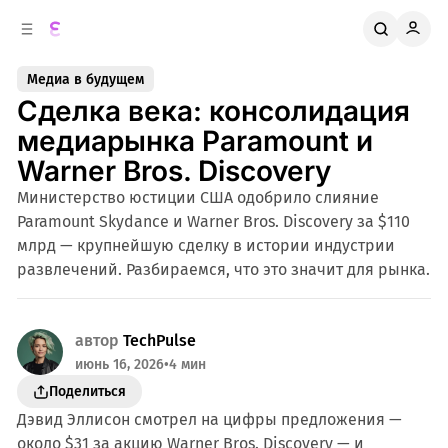
к
о
о
д
в
е
Медиа в будущем
о
р
Сделка века: консолидация
ж
й
п
и
медиарынка Paramount и
м
а
Warner Bros. Discovery
н
о
м
е
Министерство юстиции США одобрило слияние
л
у
Paramount Skydance и Warner Bros. Discovery за $110
и
млрд — крупнейшую сделку в истории индустрии
развлечений. Разбираемся, что это значит для рынка.
автор
TechPulse
июнь 16, 2026
•
4 мин
Поделиться
Дэвид Эллисон смотрел на цифры предложения —
около $31 за акцию Warner Bros. Discovery — и