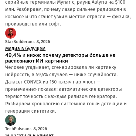
серийные терминалы Mynaric, раунд Aalyria на $100
млн. Разбираем, почему лазер сильнее радиоволн в
космосе и что станет узким местом отрасли — физика,
производство или софт.
StarBuilder
авг. 8, 2026
Медиа в будущем
49,4% и ниже: почему детекторы больше не
распознают ИИ-картинки
Человек угадывает, сгенерировала ли картинку
нейросеть, в 49,4% случаев — ниже случайности.
Датасет CONVEX из 150 тысяч пар «пост —
примечание» показал: автоматические детекторы
теряют точность с каждым релизом генератора.
Разбираем хронологию системной гонки детекции и
генерации синтетики.
TechPulse
авг. 8, 2026
Энергетика и климат