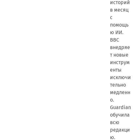
историй
в месяц
с
помощь
ю ИИ.
BBC
внедряе
т новые
инструм
енты
исключи
тельно
медленн
о.
Guardian
обучила
всю
редакци
ю.