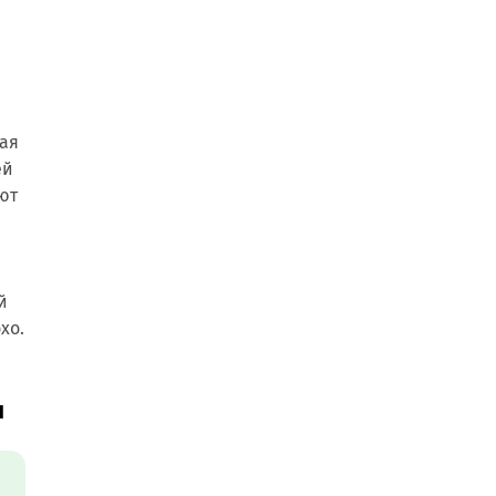
рая
ей
ют
й
хо.
ы