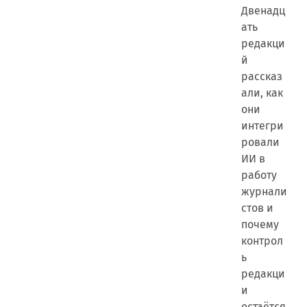
Двенадц
ать
редакци
й
рассказ
али, как
они
интегри
ровали
ИИ в
работу
журнали
стов и
почему
контрол
ь
редакци
и
остаётся