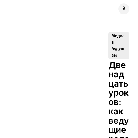
Медиа
в
будущ
ем
Две
над
цать
урок
ов:
как
веду
щие