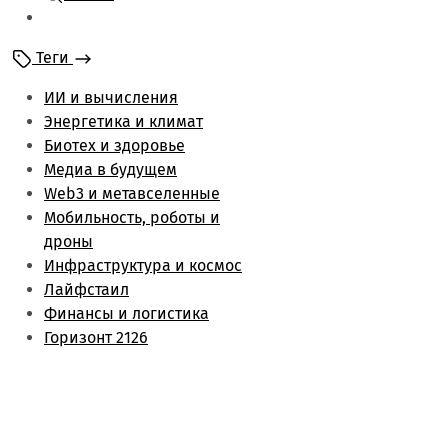
Мобильность и
роботы
Теги
Энергетика и климат
Лайфстаил
ИИ и вычисления
Биотех и здоровье
Энергетика и климат
Финансы и логистика
Биотех и здоровье
Метаверс и web3
Медиа в будущем
Инфраструктура и
Web3 и метавселенные
космос
Мобильность, роботы и
Будущее медиа
дроны
Обзоры
Инфраструктура и космос
Лайфстаил
Финансы и логистика
Горизонт 2126