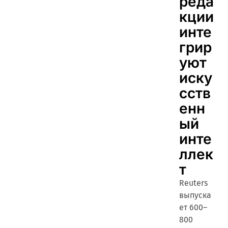
реда
кции
инте
грир
уют
иску
сств
енн
ый
инте
ллек
т
Reuters
выпуска
ет 600–
800