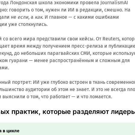
 года Лондонская школа экономики провела JournalismAI
идно: говорить о том, нужен ли ИИ в редакции, смешно. На
дали не
если
, а
как
. И главное — с какими ошибками
ии уже столкнулись.
 со всего мира представили свои кейсы. От Reuters, кото
щает время между получением пресс-релиза и публикаци
секунд, до небольших парагвайских СМИ, которые использу
ыком гуарани — менее распространённым и сложным для
ами.
анный портрет: ИИ уже глубоко встроен в ткань современно
ьшинство аудитории об этом не знает. И это не всегда пло
и выяснили о том, что работает — и что ломается.
ых практик, которые разделяют лидер
а в цикле