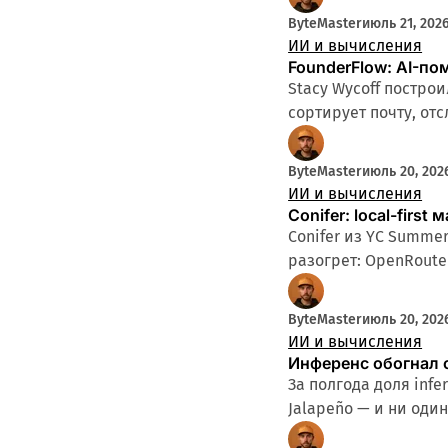
ByteMaster
июль 21, 202
ИИ и вычисления
FounderFlow: AI-п
Stacy Wycoff построи
сортирует почту, от
ByteMaster
июль 20, 202
ИИ и вычисления
Conifer: local-firs
Conifer из YC Summer
разогрет: OpenRoute
ByteMaster
июль 20, 202
ИИ и вычисления
Инференс обогнал 
За полгода доля inf
Jalapeño — и ни оди