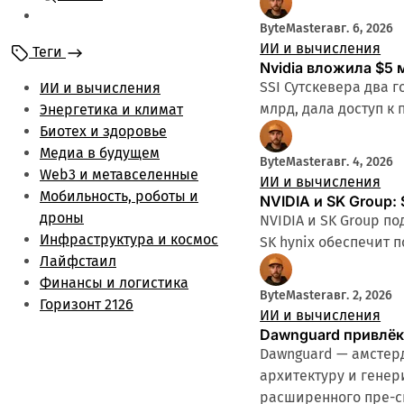
Мобильность и
ByteMaster
авг. 6, 2026
роботы
ИИ и вычисления
Теги
Энергетика и климат
Nvidia вложила $5 
Лайфстаил
SSI Сутскевера два 
ИИ и вычисления
Биотех и здоровье
млрд, дала доступ к
Энергетика и климат
Финансы и логистика
Биотех и здоровье
Метаверс и web3
Медиа в будущем
ByteMaster
авг. 4, 2026
Инфраструктура и
Web3 и метавселенные
ИИ и вычисления
космос
Мобильность, роботы и
NVIDIA и SK Group
Будущее медиа
дроны
NVIDIA и SK Group п
Обзоры
Инфраструктура и космос
SK hynix обеспечит 
Лайфстаил
Финансы и логистика
ByteMaster
авг. 2, 2026
Горизонт 2126
ИИ и вычисления
Dawnguard привлёк
Dawnguard — амстер
архитектуру и генер
расширенного пре-с