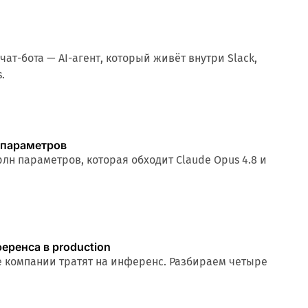
чат-бота — AI-агент, который живёт внутри Slack,
.
н параметров
трлн параметров, которая обходит Claude Opus 4.8 и
9 мин
еренса в production
е компании тратят на инференс. Разбираем четыре
hing, speculative decoding и KV-cache-оптимизация.