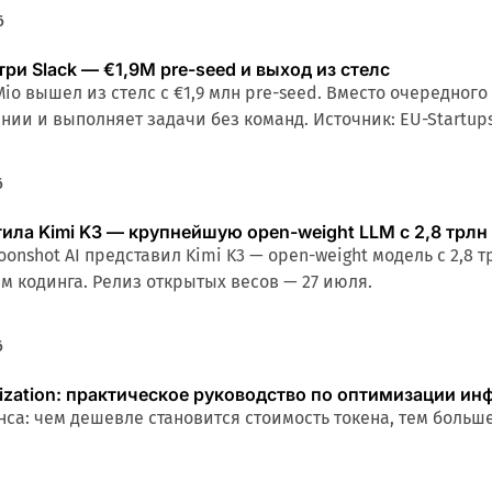
6
три Slack — €1,9M pre-seed и выход из стелс
o вышел из стелс с €1,9 млн pre-seed. Вместо очередного 
нии и выполняет задачи без команд. Источник: EU-Startups
6
ила Kimi K3 — крупнейшую open-weight LLM с 2,8 трл
onshot AI представил Kimi K3 — open-weight модель с 2,8 
ам кодинга. Релиз открытых весов — 27 июля.
6
mization: практическое руководство по оптимизации инф
са: чем дешевле становится стоимость токена, тем больш
жают cost-per-token в 5–10×: квантизация, continuous batc