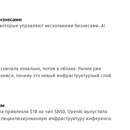
бизнесами
в, которые управляют несколькими бизнесами. AI
 сначала локально, потом в облаке. Рынок уже
ираемся, почему это новый инфраструктурный слой.
им
ova привлекла $1B на чип SN50, OpenAI выпустила
за специализированную инфраструктуру инференса.