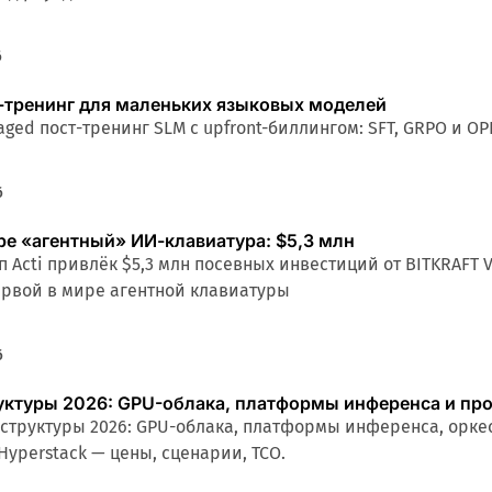
6
ст-тренинг для маленьких языковых моделей
aged пост-тренинг SLM с upfront-биллингом: SFT, GRPO и OP
6
ре «агентный» ИИ-клавиатура: $5,3 млн
 Acti привлёк $5,3 млн посевных инвестиций от BITKRAFT V
ервой в мире агентной клавиатуры
6
уктуры 2026: GPU-облака, платформы инференса и п
структуры 2026: GPU-облака, платформы инференса, оркес
Hyperstack — цены, сценарии, TCO.