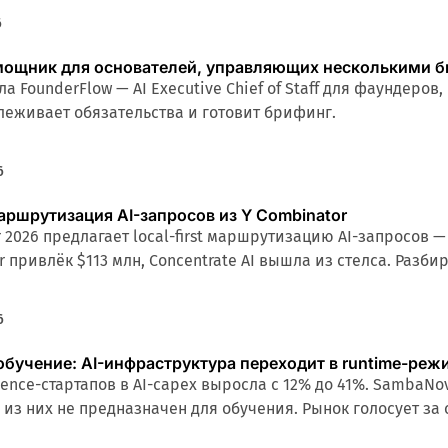
6
омощник для основателей, управляющих несколькими 
ла FounderFlow — AI Executive Chief of Staff для фаундеро
слеживает обязательства и готовит брифинг.
6
t маршрутизация AI-запросов из Y Combinator
 2026 предлагает local-first маршрутизацию AI-запросов —
r привлёк $113 млн, Concentrate AI вышла из стелса. Разб
6
обучение: AI-инфраструктура переходит в runtime-реж
erence-стартапов в AI-capex выросла с 12% до 41%. SambaN
н из них не предназначен для обучения. Рынок голосует 