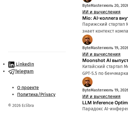
ByteMaster
июль 20, 202
ИИ и вычисления
Mio: AI-коллега вну
Парижский стартап Mi
знает контекст компа
ByteMaster
июль 19, 202
ИИ и вычисления
Moonshot AI выпуст
LinkedIn
Китайский стартап Mo
Telegram
GPT-5.5 по бенчмарк
О проекте
ByteMaster
июль 19, 202
Политика/Privacy
ИИ и вычисления
LLM Inference Opti
© 2026 Eclibra
Парадокс AI-инферен
техники, которые сни