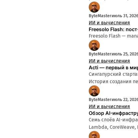
ByteMaster
июль 31, 202
ИИ и вычисления
Freesolo Flash: по
Freesolo Flash — man
ByteMaster
июль 25, 202
ИИ и вычисления
Acti — первый в ми
Сингапурский стартап
История создания п
ByteMaster
июль 22, 202
ИИ и вычисления
Обзор AI-инфрастр
Семь слоёв AI-инфра
Lambda, CoreWeave, 