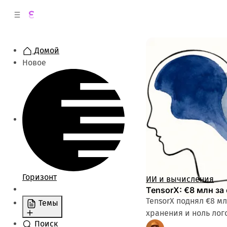
к
о
о
д
в
е
о
р
Домой
ж
й
Новое
п
и
м
а
н
о
м
е
л
у
и
Горизонт
Записи
ИИ и вычисления
TensorX: €8 млн з
TensorX поднял €8 м
Темы
хранения и ноль ло
Поиск
ИИ и вычисления