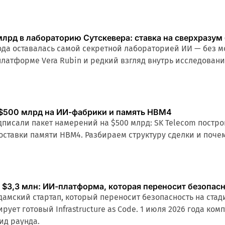
млрд в лабораторию Сутскевера: ставка на сверхразум
года оставалась самой секретной лабораторией ИИ — без мо
 платформе Vera Rubin и редкий взгляд внутрь исследовани
: $500 млрд на ИИ-фабрики и память HBM4
одписали пакет намерений на $500 млрд: SK Telecom постро
поставки памяти HBM4. Разбираем структуру сделки и поч
 $3,3 млн: ИИ-платформа, которая переносит безопас
дамский стартап, который переносит безопасность на ст
ирует готовый Infrastructure as Code. 1 июля 2026 года к
ид раунда.