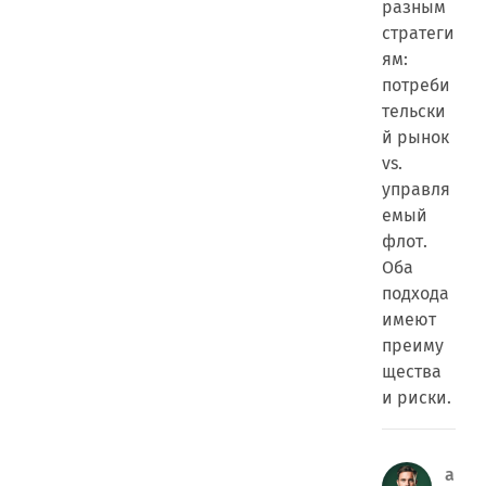
разным
стратеги
ям:
потреби
тельски
й рынок
vs.
управля
емый
флот.
Оба
подхода
имеют
преиму
щества
и риски.
а