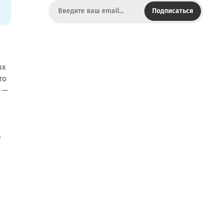
Подписаться
ых
то
o —
е