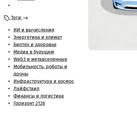
Мобильность и
роботы
Теги
Энергетика и климат
Лайфстаил
ИИ и вычисления
Биотех и здоровье
Энергетика и климат
Финансы и логистика
Биотех и здоровье
Метаверс и web3
Медиа в будущем
Инфраструктура и
Web3 и метавселенные
космос
Мобильность, роботы и
Будущее медиа
дроны
Обзоры
Инфраструктура и космос
Лайфстаил
Финансы и логистика
Горизонт 2126