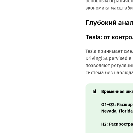
основным ограничен
экономика масштаби
Глубокий ана
Tesla: от конт
Tesla принимает смел
Driving) Supervised 
позволяют регуляции
система без наблюда
📊
Временная шкал
Q1–Q2:
Расширен
Nevada, Florida
H2:
Распростра