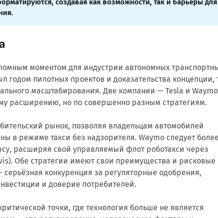
орматируются, создавая как возможности, так и барьеры для
ния.
а
реломным моментом для индустрии автономных транспортн
был годом пилотных проектов и доказательства концепции, 
еального масштабирования. Две компании — Tesla и Waym
ому расширению, но по совершенно разным стратегиям.
ребительский рынок, позволяя владельцам автомобилей
ны в режиме такси без надзорителя. Waymo следует боле
рсу, расширяя свой управляемый флот роботакси через
Avis). Обе стратегии имеют свои преимущества и рисковые
— серьёзная конкуренция за регуляторные одобрения,
нвестиции и доверие потребителей.
критической точки, где технология больше не является