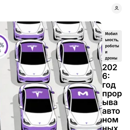
Мобил
ьность,
роботы
и
дроны
202
6:
год
прор
ыва
авто
ном
ных