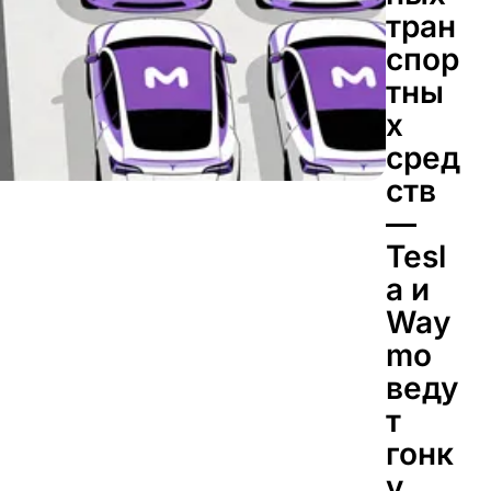
тран
спор
тны
х
сред
ств
—
Tesl
a и
Way
mo
веду
т
гонк
у