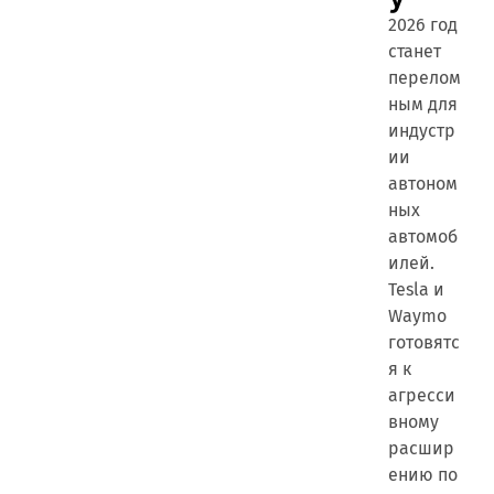
2026 год
станет
перелом
ным для
индустр
ии
автоном
ных
автомоб
илей.
Tesla и
Waymo
готовятс
я к
агресси
вному
расшир
ению по