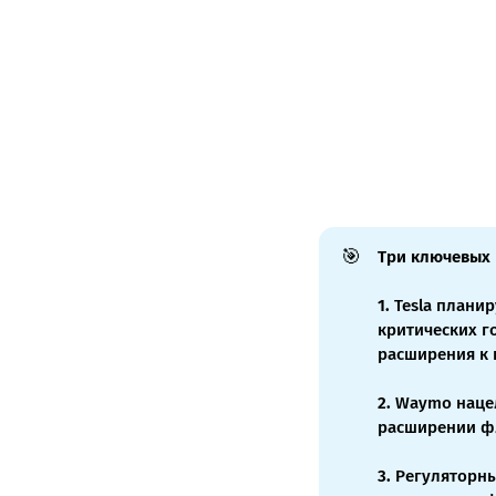
🎯
Три ключевых
1.
Tesla планир
критических г
расширения к 
2.
Waymo нацеле
расширении фл
3.
Регуляторны