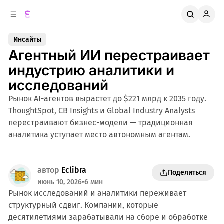
к
о
о
д
в
е
Инсайты
о
р
Агентный ИИ перестраивает
ж
й
п
и
индустрию аналитики и
м
а
исследований
н
о
м
е
Рынок AI-агентов вырастет до $221 млрд к 2035 году.
л
у
ThoughtSpot, CB Insights и Global Industry Analysts
и
перестраивают бизнес-модели — традиционная
аналитика уступает место автономным агентам.
автор
Eclibra
Поделиться
июнь 10, 2026
•
6 мин
Рынок исследований и аналитики переживает
структурный сдвиг. Компании, которые
десятилетиями зарабатывали на сборе и обработке