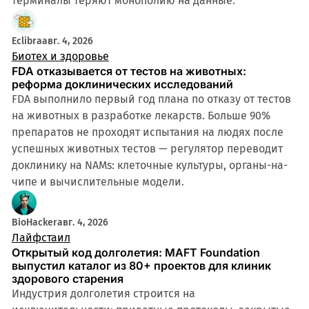
терминалы теряют монополию на данные.
4 мин
Eclibra
авг. 4, 2026
Биотех и здоровье
FDA отказывается от тестов на животных:
реформа доклинических исследований
FDA выполнило первый год плана по отказу от тестов
на животных в разработке лекарств. Больше 90%
препаратов не проходят испытания на людях после
успешных животных тестов — регулятор переводит
доклинику на NAMs: клеточные культуры, органы-на-
чипе и вычислительные модели.
BioHacker
авг. 4, 2026
Лайфстаил
Открытый код долголетия: MAFT Foundation
выпустил каталог из 80+ проектов для клиник
здорового старения
Индустрия долголетия строится на