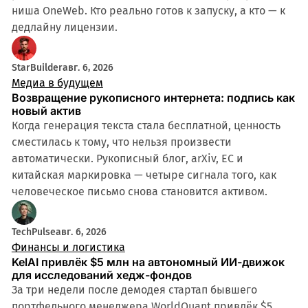
ниша OneWeb. Кто реально готов к запуску, а кто — к
дедлайну лицензии.
StarBuilder
авг. 6, 2026
Медиа в будущем
Возвращение рукописного интернета: подпись как
новый актив
Когда генерация текста стала бесплатной, ценность
сместилась к тому, что нельзя произвести
автоматически. Рукописный блог, arXiv, ЕС и
китайская маркировка — четыре сигнала того, как
человеческое письмо снова становится активом.
TechPulse
авг. 6, 2026
Финансы и логистика
KelAI привлёк $5 млн на автономный ИИ-движок
для исследований хедж-фондов
За три недели после демодея стартап бывшего
портфельного менеджера WorldQuant привлёк $5