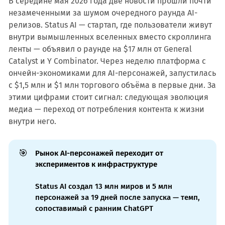
В середине мая 2026 года две новости прошли почти
незамеченными за шумом очередного раунда AI-
релизов. Status AI — стартап, где пользователи живут
внутри вымышленных вселенных вместо скроллинга
ленты — объявил о раунде на $17 млн от General
Catalyst и Y Combinator. Через неделю платформа с
ончейн-экономиками для AI-персонажей, запустилась
с $1,5 млн и $1 млн торгового объёма в первые дни. За
этими цифрами стоит сигнал: следующая эволюция
медиа — переход от потребления контента к жизни
внутри него.
🎯
Рынок AI-персонажей переходит от
экспериментов к инфраструктуре
Status AI создал 13 млн миров и 5 млн
персонажей за 19 дней после запуска — темп,
сопоставимый с ранним ChatGPT