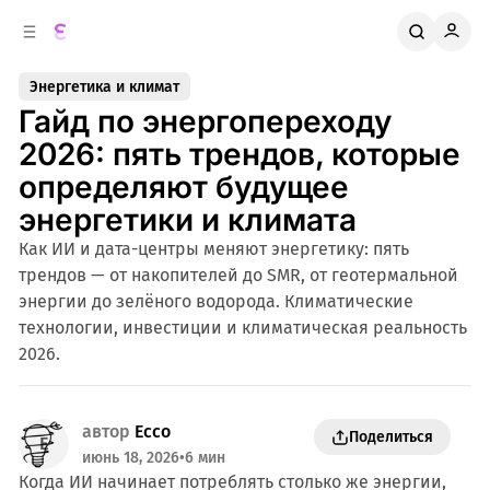
к
о
о
д
в
е
Энергетика и климат
о
р
Гайд по энергопереходу
ж
й
п
и
2026: пять трендов, которые
м
а
определяют будущее
н
о
м
е
энергетики и климата
л
у
Как ИИ и дата-центры меняют энергетику: пять
и
трендов — от накопителей до SMR, от геотермальной
энергии до зелёного водорода. Климатические
технологии, инвестиции и климатическая реальность
2026.
автор
Ecco
Поделиться
июнь 18, 2026
•
6 мин
Когда ИИ начинает потреблять столько же энергии,