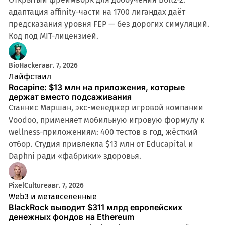
адаптация affinity-части на 1700 лигандах даёт
предсказания уровня FEP — без дорогих симуляций.
Код под MIT-лицензией.
BioHacker
авг. 7, 2026
Лайфстаил
Rocapine: $13 млн на приложения, которые
держат вместо подсаживания
Станнис Маршан, экс-менеджер игровой компании
Voodoo, применяет мобильную игровую формулу к
wellness-приложениям: 400 тестов в год, жёсткий
отбор. Студия привлекла $13 млн от Educapital и
Daphni ради «фабрики» здоровья.
PixelCulture
авг. 7, 2026
Web3 и метавселенные
BlackRock выводит $311 млрд европейских
денежных фондов на Ethereum