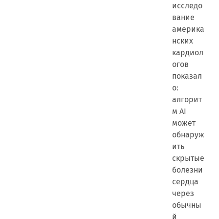
исследо
вание
америка
нских
кардиол
огов
показал
о:
алгорит
м AI
может
обнаруж
ить
скрытые
болезни
сердца
через
обычны
й