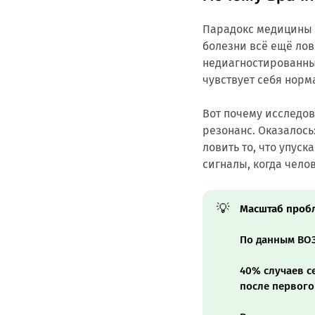
Парадокс медицины X
болезни всё ещё лов
недиагностированны
чувствует себя норм
Вот почему исследо
резонанс. Оказалос
ловить то, что упуск
сигналы, когда челов
💡
Масштаб проб
По данным ВОЗ
40% случаев с
после первого