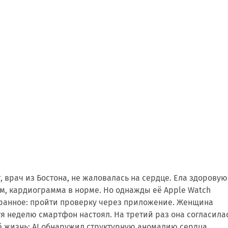
ет, врач из Бостона, не жаловалась на сердце. Ела здоровую
ам, кардиограмма в норме. Но однажды её Apple Watch
транное: пройти проверку через приложение. Женщина
тя неделю смартфон настоял. На третий раз она согласилас
ё жизнь: AI обнаружил структурную аномалию сердца,