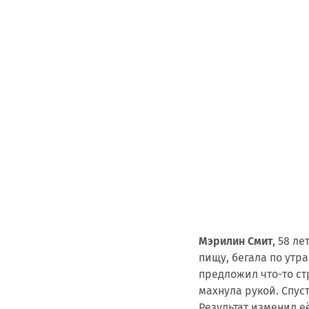
Мэрилин Смит
, 58 л
пищу, бегала по утр
предложил что-то с
махнула рукой. Спус
Результат изменил е