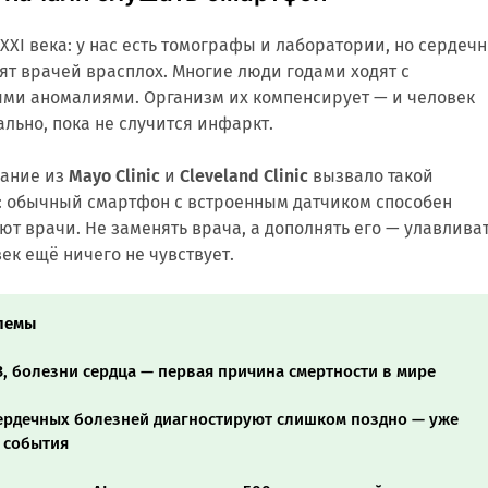
XI века: у нас есть томографы и лаборатории, но сердеч
ят врачей врасплох. Многие люди годами ходят с
ми аномалиями. Организм их компенсирует — и человек
ально, пока не случится инфаркт.
вание из
Mayo Clinic
и
Cleveland Clinic
вызвало такой
ь: обычный смартфон с встроенным датчиком способен
ают врачи. Не заменять врача, а дополнять его — улавлива
ек ещё ничего не чувствует.
лемы
, болезни сердца — первая причина смертности в мире
ердечных болезней диагностируют слишком поздно — уже
 события