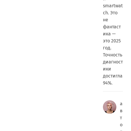
smartwat
ch. Это
не
фантаст
ика —
это 2025
год.
Точность
диагност
ики
достигла
94%.
а
в
т
о