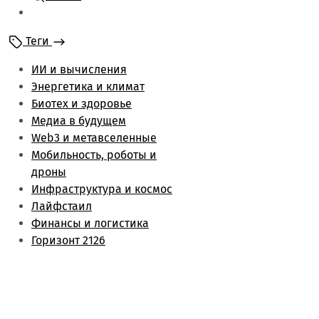
Мобильность и
роботы
Теги
Энергетика и климат
Лайфстаил
ИИ и вычисления
Биотех и здоровье
Энергетика и климат
Финансы и логистика
Биотех и здоровье
Метаверс и web3
Медиа в будущем
Инфраструктура и
Web3 и метавселенные
космос
Мобильность, роботы и
Будущее медиа
дроны
Обзоры
Инфраструктура и космос
Лайфстаил
Финансы и логистика
Горизонт 2126