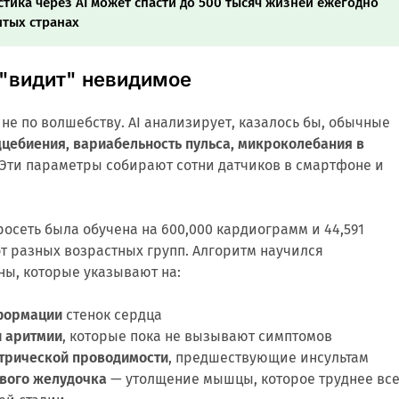
стика через AI может спасти до 500 тысяч жизней ежегодно
итых странах
 "видит" невидимое
 не по волшебству. AI анализирует, казалось бы, обычные
дцебиения, вариабельность пульса, микроколебания в
 Эти параметры собирают сотни датчиков в смартфоне и
осеть была обучена на 600,000 кардиограмм и 44,591
т разных возрастных групп. Алгоритм научился
ны, которые указывают на:
формации
стенок сердца
и аритмии
, которые пока не вызывают симптомов
трической проводимости
, предшествующие инсультам
вого желудочка
— утолщение мышцы, которое труднее все