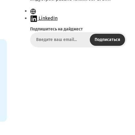
С
а
LinkedIn
й
Подпишитесь на дайджест
т
Подписаться