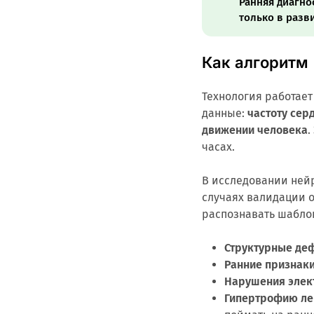
Ранняя диагно
только в разв
Как алгоритм
Технология работает
данные:
частоту сер
движении человека
.
часах.
В исследовании нейр
случаях валидации о
распознавать шабло
Структурные де
Ранние признак
Нарушения элек
Гипертрофию ле