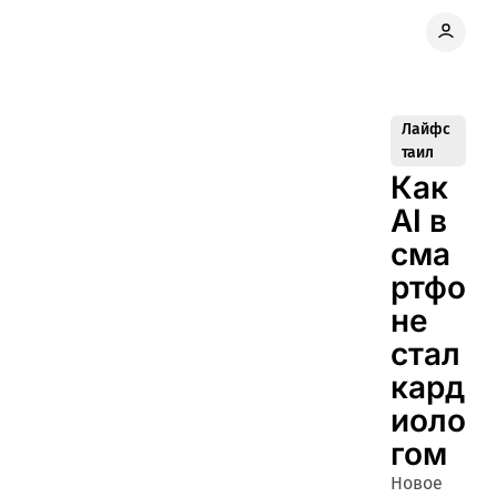
Лайфс
таил
Как
AI в
сма
ртфо
не
стал
кард
иоло
гом
Новое