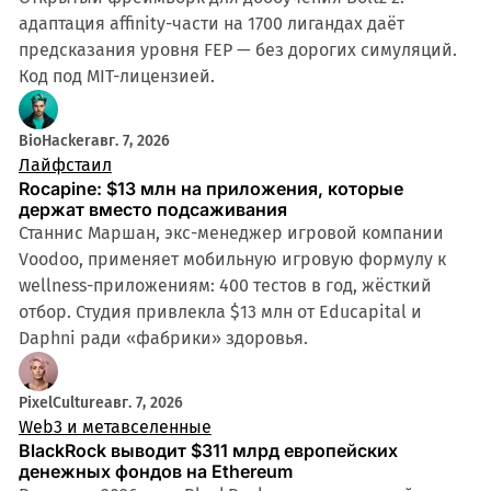
адаптация affinity-части на 1700 лигандах даёт
предсказания уровня FEP — без дорогих симуляций.
Код под MIT-лицензией.
BioHacker
авг. 7, 2026
Лайфстаил
Rocapine: $13 млн на приложения, которые
держат вместо подсаживания
Станнис Маршан, экс-менеджер игровой компании
Voodoo, применяет мобильную игровую формулу к
wellness-приложениям: 400 тестов в год, жёсткий
отбор. Студия привлекла $13 млн от Educapital и
Daphni ради «фабрики» здоровья.
PixelCulture
авг. 7, 2026
Web3 и метавселенные
BlackRock выводит $311 млрд европейских
денежных фондов на Ethereum