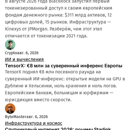
В августе 2026 года BlackRock запустил первый
токенизированный доступ к своим европейским
фондам денежного рынка: $311 млрд активов, 12
цифровых долей, 15 рынков. Инфраструктура —
Kinexys от JPMorgan. Разберём, чем этот этап
отличается от токенизации 2021 года.
Crypto
авг. 6, 2026
ИИ и вычисления
TensorX: €8 млн за суверенный инференс Европы
TensorX поднял €8 млн посевного раунда на
суверенный ИИ-инференс: открытые модели на GPU в
Дублине и Хельсинки, ноль хранения и ноль логов.
Европейским банкам, больницам и юрфирмам —
юрисдикция вместо скорости.
ByteMaster
авг. 6, 2026
Инфраструктура и космос
Спутниковый интернет 2026: почему Starlink,