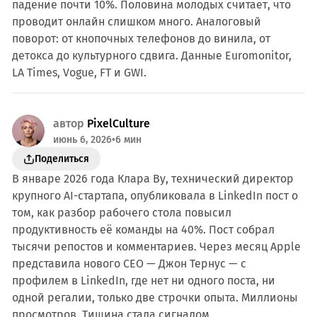
падение почти 10%. Половина молодых считает, что
проводит онлайн слишком много. Аналоговый
поворот: от кнопочных телефонов до винила, от
детокса до культурного сдвига. Данные Euromonitor,
LA Times, Vogue, FT и GWI.
автор
PixelCulture
июнь 6, 2026
•
6 мин
Поделиться
В январе 2026 года Клара Ву, технический директор
крупного AI-стартапа, опубликовала в LinkedIn пост о
том, как разбор рабочего стола повысил
продуктивность её команды на 40%. Пост собрал
тысячи репостов и комментариев. Через месяц Apple
представила нового CEO — Джон Тернус — с
профилем в LinkedIn, где нет ни одного поста, ни
одной регалии, только две строчки опыта. Миллионы
просмотров. Тишина стала сигналом.