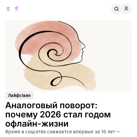
к
о
о
д
в
е
о
р
ж
й
п
и
м
а
н
о
м
е
л
у
и
Лайфстаил
Аналоговый поворот:
почему 2026 стал годом
офлайн-жизни
Время в соцсетях снижается впервые за 10 лет —