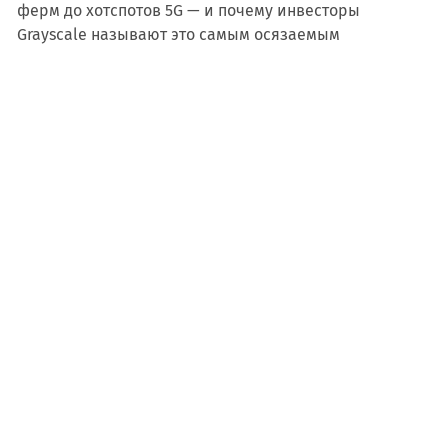
ферм до хотспотов 5G — и почему инвесторы
Grayscale называют это самым осязаемым
применением криптотехнологий.
Crypto
июнь 11, 2026
Web3 и метавселенные
Morpho Midnight — протокол фиксированных
ставок в DeFi: $7,7 млрд TVL, аудит на $400 000 и
институциональный сигнал
Протокол Morpho запускает Midnight — intent-based
fixed-rate lending с $7,7 млрд TVL. Два года
разработки, аудит на $400 000, поддержка Ethereum
Foundation и Apollo. Фиксированные ставки приходят
в DeFi.
Crypto
июнь 10, 2026
Web3 и метавселенные
Стейблкоины как платёжная инфраструктура:
$310 млрд рынок, $27,6 трлн объёмов