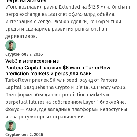
perps на Starknet
eToro возглавил раунд Extended на $12,5 млн. Onchain
perps exchange на Starknet с $245 млрд объёма.
Интеграция с Zengo. Разбор сделки, конкурентной
среды и сценариев развития рынка onchain
деривативов.
9 мин
Crypto
июль 7, 2026
Web3 и метавселенные
Pantera Capital вложил $6 млн в TurboFlow —
prediction markets и perps для Азии
TurboFlow привлёк $6 млн seed-раунд от Pantera
Capital, Susquehanna Crypto и Digital Currency Group.
Платформа объединяет prediction markets и
perpetual futures на собственном Layer-1 блокчейне.
Фокус — Азия, где западные платформы недоступны
из-за регуляторных ограничений.
Crypto
июль 2, 2026