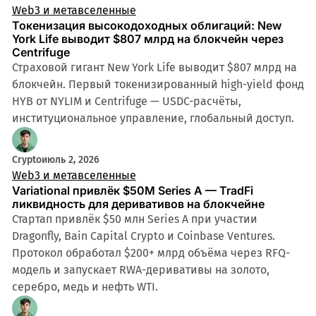
Web3 и метавселенные
Токенизация высокодоходных облигаций: New
York Life выводит $807 млрд на блокчейн через
Centrifuge
Страховой гигант New York Life выводит $807 млрд на
блокчейн. Первый токенизированный high-yield фонд
HYB от NYLIM и Centrifuge — USDC-расчёты,
институциональное управление, глобальный доступ.
Crypto
июль 2, 2026
Web3 и метавселенные
Variational привлёк $50M Series A — TradFi
ликвидность для деривативов на блокчейне
Стартап привлёк $50 млн Series A при участии
Dragonfly, Bain Capital Crypto и Coinbase Ventures.
Протокол обработал $200+ млрд объёма через RFQ-
модель и запускает RWA-деривативы на золото,
серебро, медь и нефть WTI.