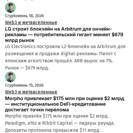
Crypto
июнь 18, 2026
Web3 и метавселенные
LG строит блокчейн на Arbitrum для ончейн-
рекламы — потребительский гигант меняет $679
млрд рынок
LG Electronics построила L2-блокчейн на Arbitrum для
размещения и продажи digital-рекламы. Пилот с
японским агентством прошёл. ARB вырос на 7%.
Рынок — $679 млрд.
Crypto
июнь 15, 2026
Web3 и метавселенные
Morpho привлекает $175 млн при оценке $2 млрд
— институциональное DeFi-кредитование
достигает точки перелома
Morpho привлёк $175 млн при оценке $2 млрд.
Paradigm, a16z и Ribbit Capital — лидеры раунда.
Депозиты протокола превысили $11 млрд.