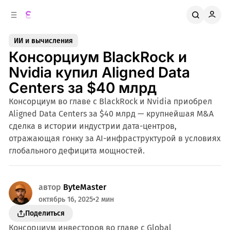
к
о
о
д
в
е
ИИ и вычисления
о
р
Консорциум BlackRock и
ж
й
п
и
Nvidia купил Aligned Data
м
а
Centers за $40 млрд
н
о
м
е
Консорциум во главе с BlackRock и Nvidia приобрел
л
у
Aligned Data Centers за $40 млрд — крупнейшая M&A
и
сделка в истории индустрии дата-центров,
отражающая гонку за AI-инфраструктурой в условиях
глобального дефицита мощностей.
автор
ByteMaster
октябрь 16, 2025
•
2 мин
Поделиться
Консорциум инвесторов во главе с Global