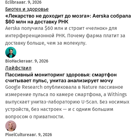
Eclibra
авг. 9, 2026
Биотех и здоровье
«Лекарство не доходит до мозга»: Aerska собрала
$60 млн на доставку РНК
Aerska получила $60 млн и строит «челнок» для
интерференционной РНК. Почему фарма платит за
доставку больше, чем за молекулу.
BioHacker
авг. 9, 2026
Лайфстаил
Пассивный мониторинг здоровья: смартфон
считывает пульс, унитаз анализирует мочу
Google Research опубликовала в Nature пассивное
измерение пульса по камере смартфона, а Withings
выпускает унитаз-лабораторию U-Scan. Без носимых
устройств, без настроек — и с одним большим
вопросом о приватности.
PixelCulture
авг. 9, 2026