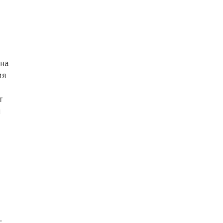
 на
ия
т
и
.