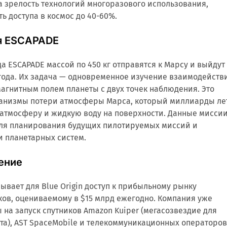
 зрелость технологий многоразового использования,
 доступа в космос до 40-60%.
я ESCAPADE
а ESCAPADE массой по 450 кг отправятся к Марсу и выйдут
года. Их задача — одновременное изучение взаимодейств
магнитным полем планеты с двух точек наблюдения. Это
ханизмы потери атмосферы Марса, который миллиарды ле
 атмосферу и жидкую воду на поверхности. Данные мисси
ля планирования будущих пилотируемых миссий и
 планетарных систем.
ение
рывает для Blue Origin доступ к прибыльному рынку
ов, оцениваемому в $15 млрд ежегодно. Компания уже
 на запуск спутников Amazon Kuiper (мегасозвездие для
та), AST SpaceMobile и телекоммуникационных операторов