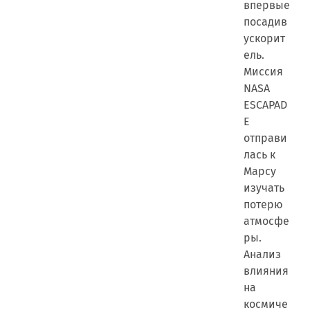
впервые
посадив
ускорит
ель.
Миссия
NASA
ESCAPAD
E
отправи
лась к
Марсу
изучать
потерю
атмосфе
ры.
Анализ
влияния
на
космиче