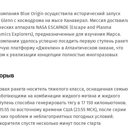
 компания Blue Origin осуществила исторический запуск
Glenn с космодрома на мысе Канаверал. Миссия доставил
ческих аппарата NASA ESCAPADE (Escape and Plasma
namics Explorers), предназначенные для изучения Марса.
компании удалось успешно посадить первую ступень раке
учую платформу «Джеклин» в Атлантическом океане, что
ом к реализации концепции полностью многоразовых
рорыв
овая ракета-носитель тяжелого класса, оснащенная семь
работающими на комбинации жидкого метана и жидкого
тупень способна генерировать тягу в 17 150 килоньютонов.
15:55 по восточному времени США (23:55 МСК), после серии
ских проблем и неблагоприятных погодных условий.
корителя спустя несколько минут после старта