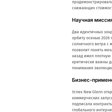
продемонстрировала
снижающих стоимость
Научная мисси
Два идентичных зонд
орбиту осенью 2026 
солнечного ветра с 
позволит понять ме
назад имел плотную
критически важны д
понимания эволюции
Бизнес-примен
Успех New Glenn отк
коммерческих запуск
подписала контракты
глобального интерне