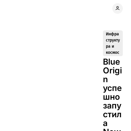
Инфра
структу
ра и
космос
Blue
Origi
n
успе
шно
запу
стил
а