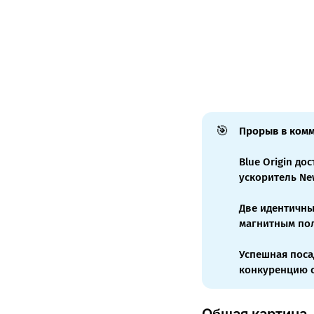
🎯
Прорыв в комм
Blue Origin д
ускоритель Ne
Две идентичны
магнитным пол
Успешная поса
конкуренцию с