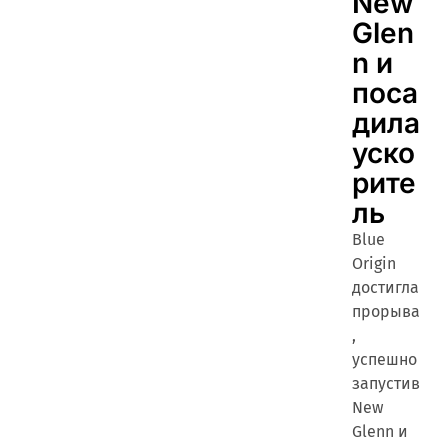
New
Glen
n и
поса
дила
уско
рите
ль
Blue
Origin
достигла
прорыва
,
успешно
запустив
New
Glenn и