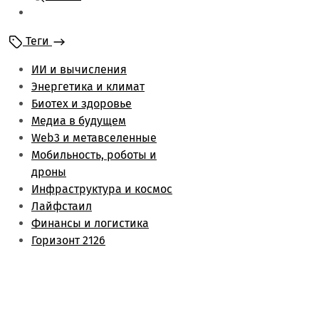
Мобильность и
роботы
Теги
Энергетика и климат
Лайфстаил
ИИ и вычисления
Биотех и здоровье
Энергетика и климат
Финансы и логистика
Биотех и здоровье
Метаверс и web3
Медиа в будущем
Инфраструктура и
Web3 и метавселенные
космос
Мобильность, роботы и
Будущее медиа
дроны
Обзоры
Инфраструктура и космос
Лайфстаил
Финансы и логистика
Горизонт 2126