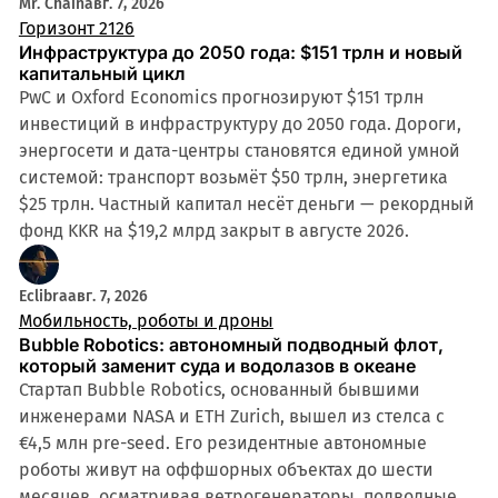
Mr. Chain
авг. 7, 2026
Горизонт 2126
Инфраструктура до 2050 года: $151 трлн и новый
капитальный цикл
PwC и Oxford Economics прогнозируют $151 трлн
инвестиций в инфраструктуру до 2050 года. Дороги,
энергосети и дата-центры становятся единой умной
системой: транспорт возьмёт $50 трлн, энергетика
$25 трлн. Частный капитал несёт деньги — рекордный
фонд KKR на $19,2 млрд закрыт в августе 2026.
Eclibra
авг. 7, 2026
Мобильность, роботы и дроны
Bubble Robotics: автономный подводный флот,
который заменит суда и водолазов в океане
Стартап Bubble Robotics, основанный бывшими
инженерами NASA и ETH Zurich, вышел из стелса с
€4,5 млн pre-seed. Его резидентные автономные
роботы живут на оффшорных объектах до шести
месяцев, осматривая ветрогенераторы, подводные