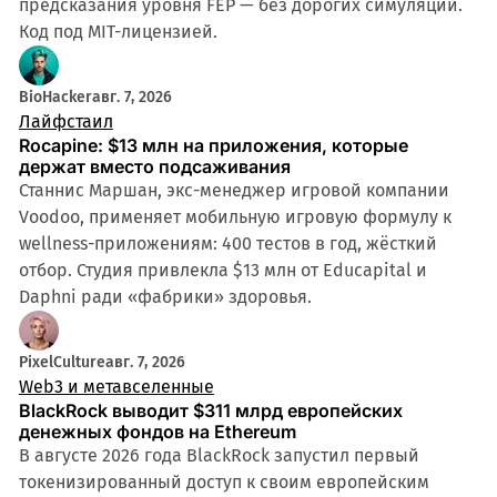
предсказания уровня FEP — без дорогих симуляций.
Код под MIT-лицензией.
BioHacker
авг. 7, 2026
Лайфстаил
Rocapine: $13 млн на приложения, которые
держат вместо подсаживания
Станнис Маршан, экс-менеджер игровой компании
Voodoo, применяет мобильную игровую формулу к
wellness-приложениям: 400 тестов в год, жёсткий
отбор. Студия привлекла $13 млн от Educapital и
Daphni ради «фабрики» здоровья.
PixelCulture
авг. 7, 2026
Web3 и метавселенные
BlackRock выводит $311 млрд европейских
денежных фондов на Ethereum
В августе 2026 года BlackRock запустил первый
токенизированный доступ к своим европейским