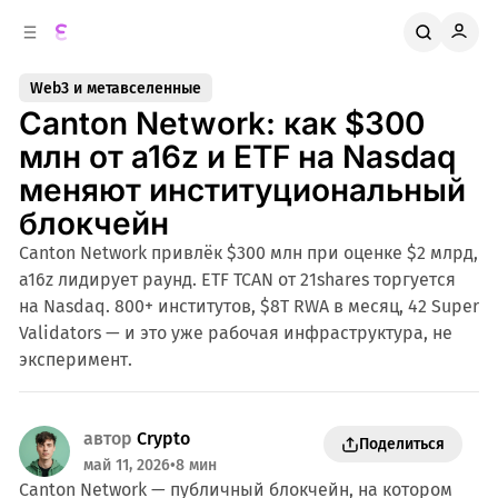
к
о
о
д
в
е
Web3 и метавселенные
о
р
Canton Network: как $300
ж
й
п
и
млн от a16z и ETF на Nasdaq
м
а
меняют институциональный
н
о
м
е
блокчейн
л
у
Canton Network привлёк $300 млн при оценке $2 млрд,
и
a16z лидирует раунд. ETF TCAN от 21shares торгуется
на Nasdaq. 800+ институтов, $8T RWA в месяц, 42 Super
Validators — и это уже рабочая инфраструктура, не
эксперимент.
автор
Crypto
Поделиться
май 11, 2026
•
8 мин
Canton Network — публичный блокчейн, на котором