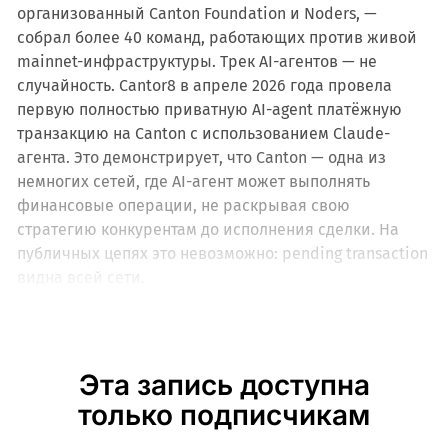
организованный Canton Foundation и Noders, —
собрал более 40 команд, работающих против живой
mainnet-инфраструктуры. Трек AI-агентов — не
случайность. Cantor8 в апреле 2026 года провела
первую полностью приватную AI-agent платёжную
транзакцию на Canton с использованием Claude-
агента. Это демонстрирует, что Canton — одна из
немногих сетей, где AI-агент может выполнять
финансовые операции, не раскрывая свою
стратегию конкурентам до исполнения сделки. На
публичных цепях это невозможно: pending transaction
видна всей сети.
Эта запись доступна
только подписчикам