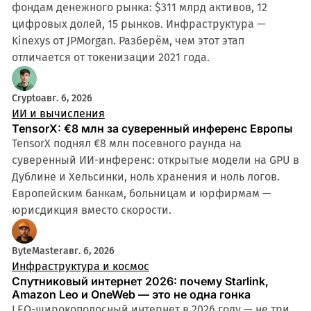
фондам денежного рынка: $311 млрд активов, 12
цифровых долей, 15 рынков. Инфраструктура —
Kinexys от JPMorgan. Разберём, чем этот этап
отличается от токенизации 2021 года.
Crypto
авг. 6, 2026
ИИ и вычисления
TensorX: €8 млн за суверенный инференс Европы
TensorX поднял €8 млн посевного раунда на
суверенный ИИ-инференс: открытые модели на GPU в
Дублине и Хельсинки, ноль хранения и ноль логов.
Европейским банкам, больницам и юрфирмам —
юрисдикция вместо скорости.
ByteMaster
авг. 6, 2026
Инфраструктура и космос
Спутниковый интернет 2026: почему Starlink,
Amazon Leo и OneWeb — это не одна гонка
LEO-широкополосный интернет в 2026 году — не три