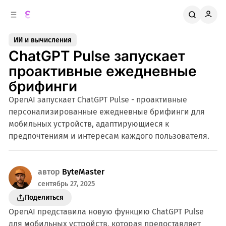
к
о
о
д
в
е
ИИ и вычисления
о
р
ChatGPT Pulse запускает
ж
й
п
и
проактивные ежедневные
м
а
брифинги
н
о
м
е
OpenAI запускает ChatGPT Pulse - проактивные
л
у
персонализированные ежедневные брифинги для
и
мобильных устройств, адаптирующиеся к
предпочтениям и интересам каждого пользователя.
автор
ByteMaster
сентябрь 27, 2025
Поделиться
OpenAI представила новую функцию ChatGPT Pulse
для мобильных устройств, которая предоставляет