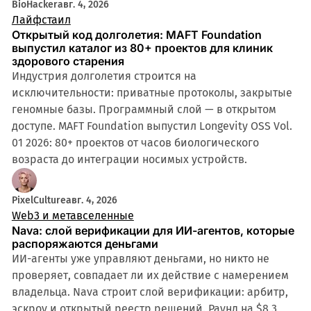
BioHacker
авг. 4, 2026
Лайфстаил
Открытый код долголетия: MAFT Foundation
выпустил каталог из 80+ проектов для клиник
здорового старения
Индустрия долголетия строится на
исключительности: приватные протоколы, закрытые
геномные базы. Программный слой — в открытом
доступе. MAFT Foundation выпустил Longevity OSS Vol.
01 2026: 80+ проектов от часов биологического
возраста до интеграции носимых устройств.
PixelCulture
авг. 4, 2026
Web3 и метавселенные
Nava: слой верификации для ИИ-агентов, которые
распоряжаются деньгами
ИИ-агенты уже управляют деньгами, но никто не
проверяет, совпадает ли их действие с намерением
владельца. Nava строит слой верификации: арбитр,
эскроу и открытый реестр решений. Раунд на $8,3