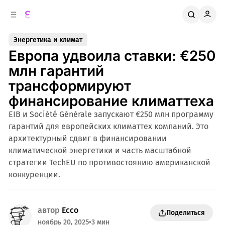
к
о
о
д
в
е
Энергетика и климат
о
р
Европа удвоила ставки: €250
ж
й
п
и
млн гарантий
м
а
трансформируют
н
о
м
е
финансирование климаттеха
л
у
EIB и Société Générale запускают €250 млн программу
и
гарантий для европейских климаттех компаний. Это
архитектурный сдвиг в финансировании
климатической энергетики и часть масштабной
стратегии TechEU по противостоянию американской
конкуренции.
автор
Ecco
Поделиться
ноябрь 20, 2025
•
3 мин