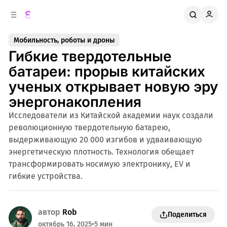
к
о
о
д
в
е
Мобильность, роботы и дроны
о
р
Гибкие твердотельные
ж
й
п
и
батареи: прорыв китайских
м
а
ученых открывает новую эру
н
о
м
е
энергонакопления
л
у
Исследователи из Китайской академии наук создали
и
революционную твердотельную батарею,
выдерживающую 20 000 изгибов и удваивающую
энергетическую плотность. Технология обещает
трансформировать носимую электронику, EV и
гибкие устройства.
автор
Rob
Поделиться
октябрь 16, 2025
•
5 мин