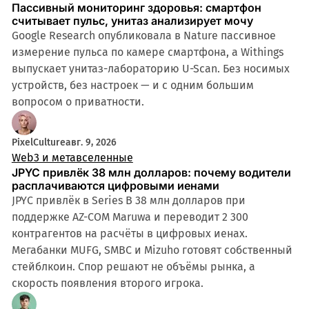
Пассивный мониторинг здоровья: смартфон
считывает пульс, унитаз анализирует мочу
Google Research опубликовала в Nature пассивное
измерение пульса по камере смартфона, а Withings
выпускает унитаз-лабораторию U-Scan. Без носимых
устройств, без настроек — и с одним большим
вопросом о приватности.
PixelCulture
авг. 9, 2026
Web3 и метавселенные
JPYC привлёк 38 млн долларов: почему водители
расплачиваются цифровыми иенами
JPYC привлёк в Series B 38 млн долларов при
поддержке AZ-COM Maruwa и переводит 2 300
контрагентов на расчёты в цифровых иенах.
Мегабанки MUFG, SMBC и Mizuho готовят собственный
стейблкоин. Спор решают не объёмы рынка, а
скорость появления второго игрока.