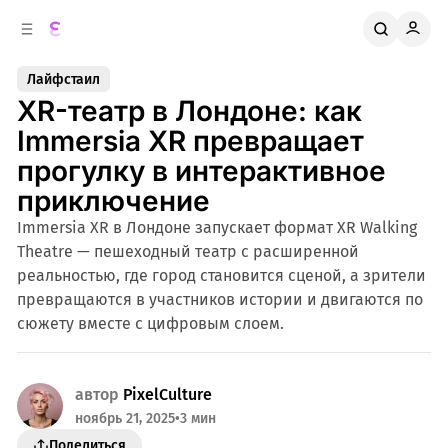
к
о
о
д
в
е
Лайфстаил
о
р
XR-театр в Лондоне: как
ж
й
п
и
Immersia XR превращает
м
а
прогулку в интерактивное
н
о
м
е
приключение
л
у
Immersia XR в Лондоне запускает формат XR Walking
и
Theatre — пешеходный театр с расширенной
реальностью, где город становится сценой, а зрители
превращаются в участников истории и двигаются по
сюжету вместе с цифровым слоем.
автор
PixelCulture
ноябрь 21, 2025
•
3 мин
Поделиться