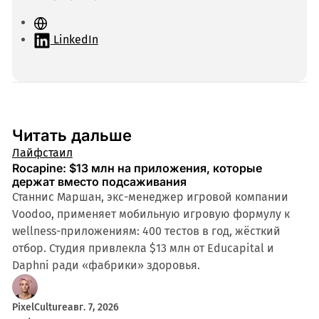
С
а
LinkedIn
й
т
Читать дальше
Лайфстаил
Rocapine: $13 млн на приложения, которые
держат вместо подсаживания
Станнис Маршан, экс-менеджер игровой компании
Voodoo, применяет мобильную игровую формулу к
wellness-приложениям: 400 тестов в год, жёсткий
отбор. Студия привлекла $13 млн от Educapital и
Daphni ради «фабрики» здоровья.
PixelCulture
авг. 7, 2026