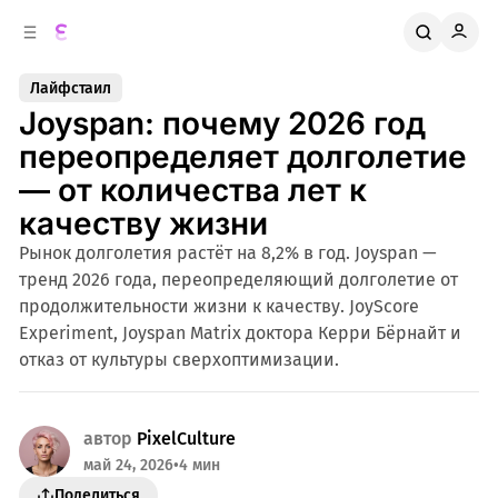
к
о
о
д
в
е
Лайфстаил
о
р
Joyspan: почему 2026 год
ж
й
п
и
переопределяет долголетие
м
а
— от количества лет к
н
о
м
е
качеству жизни
л
у
Рынок долголетия растёт на 8,2% в год. Joyspan —
и
тренд 2026 года, переопределяющий долголетие от
продолжительности жизни к качеству. JoyScore
Experiment, Joyspan Matrix доктора Керри Бёрнайт и
отказ от культуры сверхоптимизации.
автор
PixelCulture
май 24, 2026
•
4 мин
Поделиться