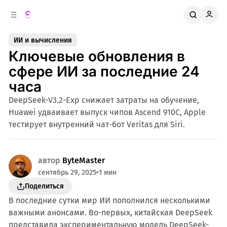
к
о
о
д
в
е
ИИ и вычисления
о
р
Ключевые обновления в
ж
й
п
и
сфере ИИ за последние 24
м
а
часа
н
о
м
е
DeepSeek-V3.2-Exp снижает затраты на обучение,
л
у
Huawei удваивает выпуск чипов Ascend 910C, Apple
и
тестирует внутренний чат-бот Veritas для Siri.
автор
ByteMaster
сентябрь 29, 2025
•
1 мин
Поделиться
В последние сутки мир ИИ пополнился несколькими
важными анонсами. Во-первых, китайская DeepSeek
представила экспериментальную модель DeepSeek-