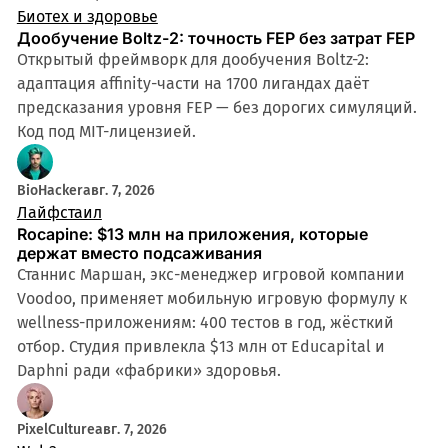
Биотех и здоровье
Дообучение Boltz-2: точность FEP без затрат FEP
Открытый фреймворк для дообучения Boltz-2:
адаптация affinity-части на 1700 лигандах даёт
предсказания уровня FEP — без дорогих симуляций.
Код под MIT-лицензией.
BioHacker
авг. 7, 2026
Лайфстаил
Rocapine: $13 млн на приложения, которые
держат вместо подсаживания
Станнис Маршан, экс-менеджер игровой компании
Voodoo, применяет мобильную игровую формулу к
wellness-приложениям: 400 тестов в год, жёсткий
отбор. Студия привлекла $13 млн от Educapital и
Daphni ради «фабрики» здоровья.
PixelCulture
авг. 7, 2026