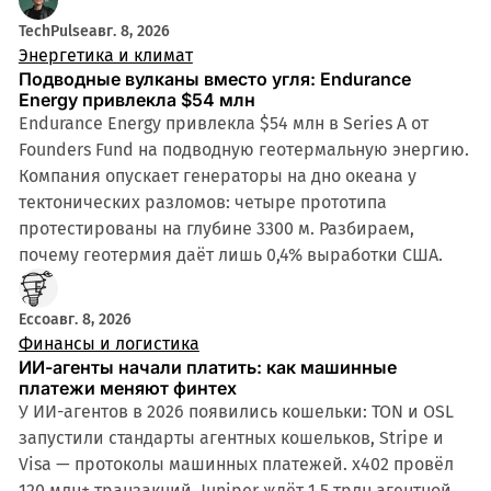
TechPulse
авг. 8, 2026
Энергетика и климат
Подводные вулканы вместо угля: Endurance
Energy привлекла $54 млн
Endurance Energy привлекла $54 млн в Series A от
Founders Fund на подводную геотермальную энергию.
Компания опускает генераторы на дно океана у
тектонических разломов: четыре прототипа
протестированы на глубине 3300 м. Разбираем,
почему геотермия даёт лишь 0,4% выработки США.
Ecco
авг. 8, 2026
Финансы и логистика
ИИ-агенты начали платить: как машинные
платежи меняют финтех
У ИИ-агентов в 2026 появились кошельки: TON и OSL
запустили стандарты агентных кошельков, Stripe и
Visa — протоколы машинных платежей. x402 провёл
120 млн+ транзакций, Juniper ждёт 1,5 трлн агентной