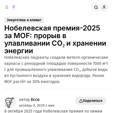
к
о
о
д
в
е
Энергетика и климат
о
р
Нобелевская премия-2025
ж
й
п
и
за MOF: прорыв в
м
а
улавливании CO₂ и хранении
н
о
м
е
энергии
л
у
Нобелевские лауреаты создали металл-органические
и
каркасы с рекордной площадью поверхности 7000 м²/
г для промышленного улавливания CO₂, добычи воды
из пустынного воздуха и хранения водорода. Рынок
MOF растёт на 30% ежегодно.
автор
Ecco
Поделиться
октябрь 9, 2025
•
3 мин
8 октября 2025 года Нобелевская премия по химии