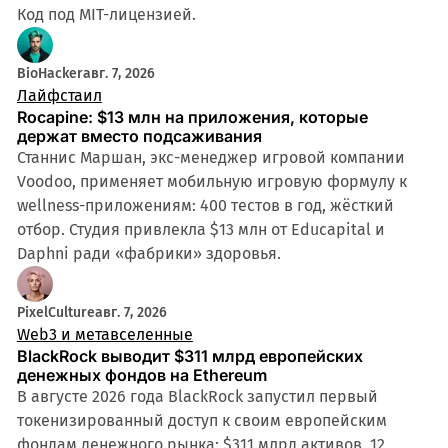
Код под MIT-лицензией.
BioHacker
авг. 7, 2026
Лайфстаил
Rocapine: $13 млн на приложения, которые
держат вместо подсаживания
Станнис Маршан, экс-менеджер игровой компании
Voodoo, применяет мобильную игровую формулу к
wellness-приложениям: 400 тестов в год, жёсткий
отбор. Студия привлекла $13 млн от Educapital и
Daphni ради «фабрики» здоровья.
PixelCulture
авг. 7, 2026
Web3 и метавселенные
BlackRock выводит $311 млрд европейских
денежных фондов на Ethereum
В августе 2026 года BlackRock запустил первый
токенизированный доступ к своим европейским
фондам денежного рынка: $311 млрд активов, 12