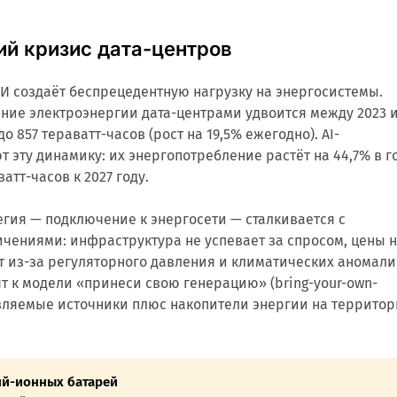
ий кризис дата-центров
И создаёт беспрецедентную нагрузку на энергосистемы.
ние электроэнергии дата-центрами удвоится между 2023 
до 857 тераватт-часов (рост на 19,5% ежегодно). AI-
 эту динамику: их энергопотребление растёт на 44,7% в г
ватт-часов к 2027 году.
гия — подключение к энергосети — сталкивается с
чениями: инфраструктура не успевает за спросом, цены 
т из-за регуляторного давления и климатических аномали
 к модели «принеси свою генерацию» (bring-your-own-
овляемые источники плюс накопители энергии на террито
ий-ионных батарей