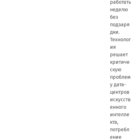
работать
неделю
без
подзаря
дки.
Технолог
ия
решает
критиче
скую
проблем
у дата-
центров
искусств
енного
интелле
кта,
потребл
ение