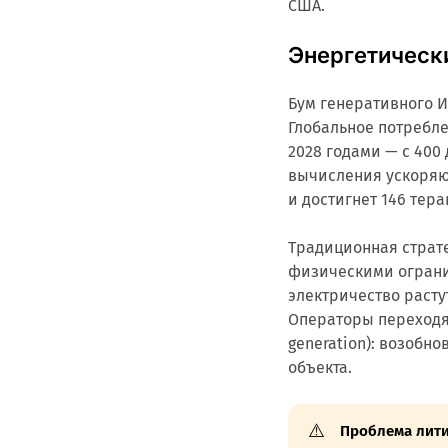
США.
Энергетическ
Бум генеративного И
Глобальное потребле
2028 годами — с 400 
вычисления ускоряют
и достигнет 146 тера
Традиционная страте
физическими ограни
электричество расту
Операторы переходят
generation): возобн
объекта.
⚠️
Проблема лит