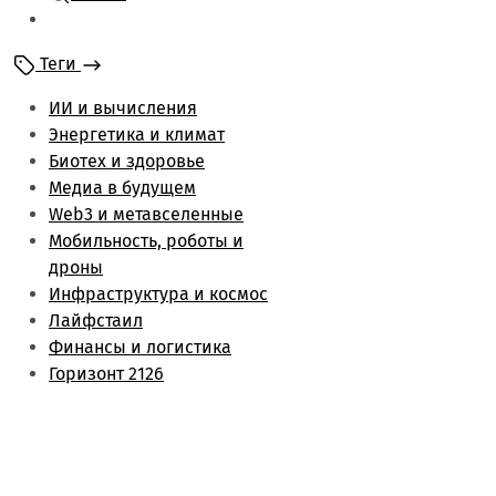
Мобильность и
роботы
Теги
Энергетика и климат
Лайфстаил
ИИ и вычисления
Биотех и здоровье
Энергетика и климат
Финансы и логистика
Биотех и здоровье
Метаверс и web3
Медиа в будущем
Инфраструктура и
Web3 и метавселенные
космос
Мобильность, роботы и
Будущее медиа
дроны
Обзоры
Инфраструктура и космос
Лайфстаил
Финансы и логистика
Горизонт 2126