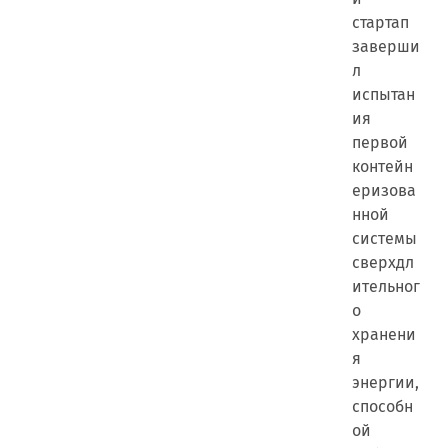
стартап
заверши
л
испытан
ия
первой
контейн
еризова
нной
системы
сверхдл
ительног
о
хранени
я
энергии,
способн
ой