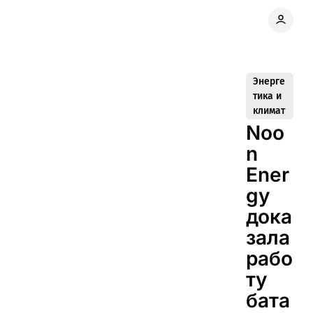
Энерге
тика и
климат
Noo
n
Ener
gy
дока
зала
рабо
ту
бата