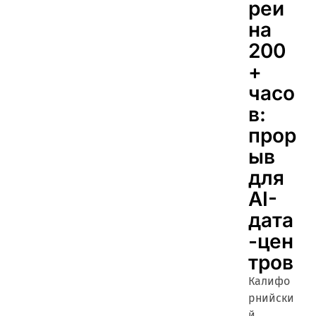
реи
на
200
+
часо
в:
прор
ыв
для
AI-
дата
-цен
тров
Калифо
рнийски
й