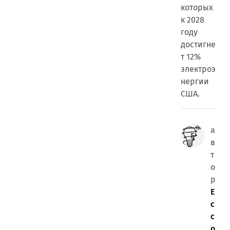
которых
к 2028
году
достигне
т 12%
электроэ
нергии
США.
а
в
т
о
р
E
c
c
o