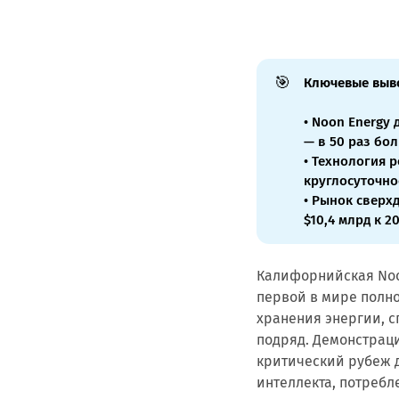
🎯
Ключевые выв
• Noon Energy
— в 50 раз бо
• Технология 
круглосуточно
• Рынок сверхд
$10,4 млрд к 
Калифорнийская Noo
первой в мире полн
хранения энергии, с
подряд. Демонстраци
критический рубеж 
интеллекта, потребл