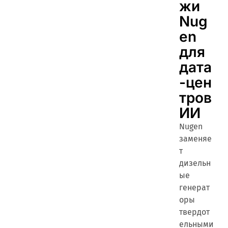
жи
Nug
en
для
дата
-цен
тров
ИИ
Nugen
заменяе
т
дизельн
ые
генерат
оры
твердот
ельными