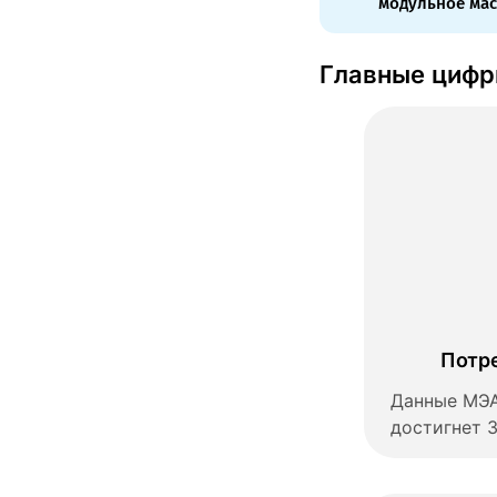
модульное ма
Главные циф
Потр
Данные МЭА:
достигнет 3