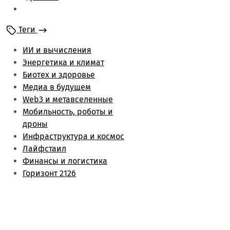
Мобильность и
роботы
Теги
Энергетика и климат
Лайфстаил
ИИ и вычисления
Биотех и здоровье
Энергетика и климат
Финансы и логистика
Биотех и здоровье
Метаверс и web3
Медиа в будущем
Инфраструктура и
Web3 и метавселенные
космос
Мобильность, роботы и
Будущее медиа
дроны
Обзоры
Инфраструктура и космос
Лайфстаил
Финансы и логистика
Горизонт 2126