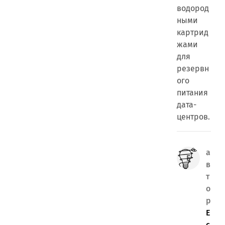
водород
ными
картрид
жами
для
резервн
ого
питания
дата-
центров.
а
в
т
о
р
E
c