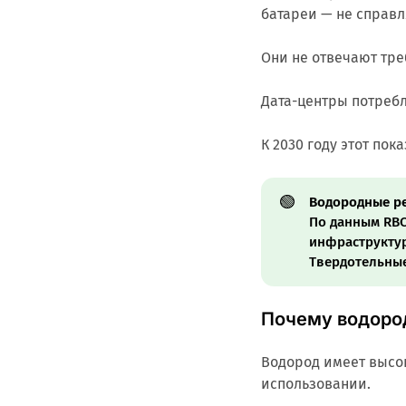
батареи — не справ
Они не отвечают тр
Дата-центры потребл
К 2030 году этот пок
🟢
Водородные ре
По данным RBC
инфраструктур
Твердотельные
Почему водоро
Водород имеет высок
использовании.