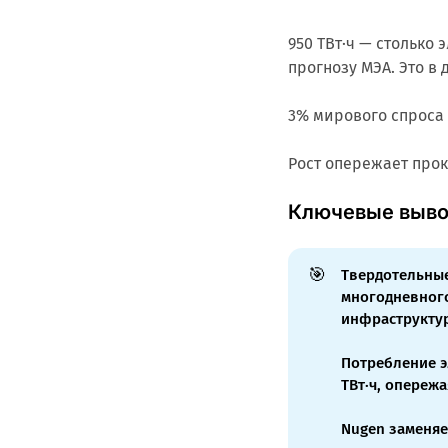
950 ТВт·ч — столько 
прогнозу МЭА. Это в 
3% мирового спроса
Рост опережает прок
Ключевые выв
🎯
Твердотельны
многодневного
инфраструкту
Потребление э
ТВт·ч, опереж
Nugen заменяе