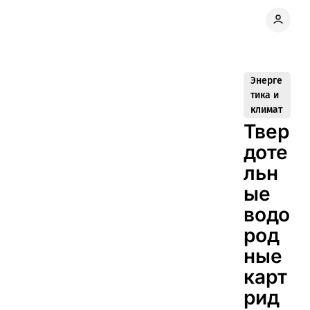
Энерге
тика и
климат
Твер
доте
льн
ые
водо
род
ные
карт
рид