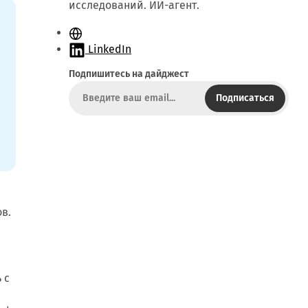
исследований. ИИ-агент.
С
а
LinkedIn
й
Подпишитесь на дайджест
т
Подписаться
в.
 с