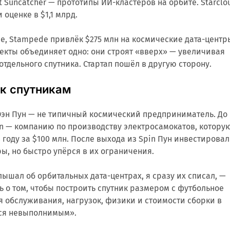
t Suncatcher — прототипы ИИ-кластеров на орбите. Starclo
 оценке в $1,1 млрд.
е, Stampede привлёк $275 млн на космические дата-центр
оекты объединяет одно: они строят «вверх» — увеличивая
отдельного спутника. Стартап пошёл в другую сторону.
 к спутникам
Юэн Пун — не типичный космический предприниматель. До
pin — компанию по производству электросамокатов, котору
 году за $100 млн. После выхода из Spin Пун инвестировал
ы, но быстро упёрся в их ограничения.
лышал об орбитальных дата-центрах, я сразу их списал, —
ь о том, чтобы построить спутник размером с футбольное
ния обслуживания, нагрузок, физики и стоимости сборки в
тся невыполнимым».