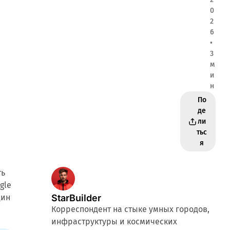
0
2
6
•
3
м
и
н
По
де
ли
тьс
я
ть
gle
дин
StarBuilder
Корреспондент на стыке умных городов,
инфраструктуры и космических