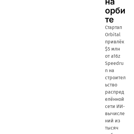
на
орби
те
Стартап
Orbital
привлёк
$5 млн
от a16z
Speedru
n на
строител
ьство
распред
елённой
сети ИИ-
вычисле
ний из
тысяч