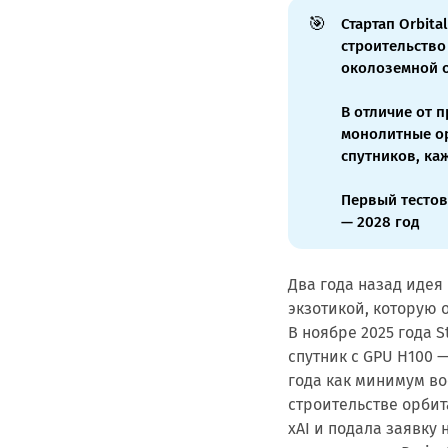
🎯
Стартап Orbita
строительство
околоземной 
В отличие от п
монолитные ор
спутников, ка
Первый тестов
— 2028 год
Два года назад идея
экзотикой, которую 
В ноябре 2025 года 
спутник с GPU H100 
года как минимум во
строительстве орби
xAI и подала заявку