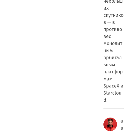
небольш
их
спутнико
в — в
противо
вес
монолит
ным
орбитал
ьным
платфор
мам
SpaceX и
Starclou
d.
а
в