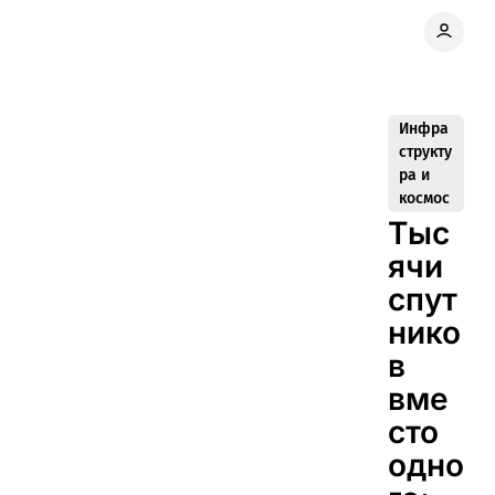
Инфра
структу
ра и
космос
Тыс
ячи
спут
нико
в
вме
сто
одно