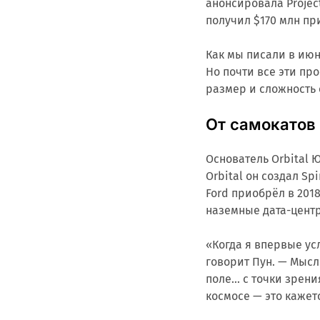
анонсировала Projec
получил $170 млн при
Как мы писали в июн
Но почти все эти пр
размер и сложность 
От самокатов
Основатель Orbital 
Orbital он создал S
Ford приобрёл в 2018
наземные дата-центр
«Когда я впервые ус
говорит Пун. — Мысл
поле... с точки зре
космосе — это каже