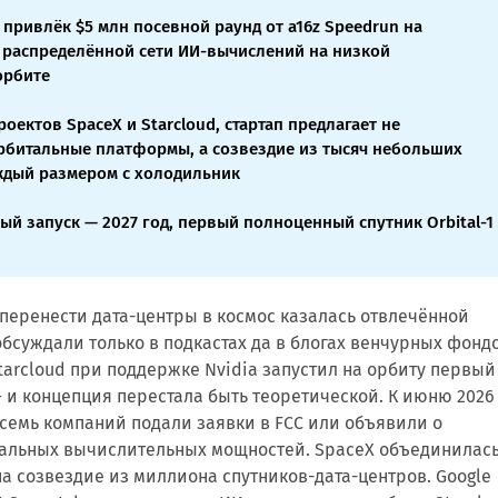
l привлёк $5 млн посевной раунд от a16z Speedrun на
 распределённой сети ИИ-вычислений на низкой
орбите
роектов SpaceX и Starcloud, стартап предлагает не
битальные платформы, а созвездие из тысяч небольших
ждый размером с холодильник
ый запуск — 2027 год, первый полноценный спутник Orbital-1
 перенести дата-центры в космос казалась отвлечённой
обсуждали только в подкастах да в блогах венчурных фондо
Starcloud при поддержке Nvidia запустил на орбиту первый
— и концепция перестала быть теоретической. К июню 2026
семь компаний подали заявки в FCC или объявили о
тальных вычислительных мощностей. SpaceX объединилась
 на созвездие из миллиона спутников-дата-центров. Google