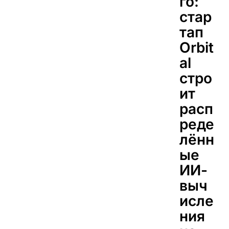
го:
стар
тап
Orbit
al
стро
ит
расп
реде
лённ
ые
ИИ-
выч
исле
ния