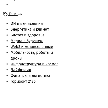
Мобильность и
роботы
Теги
Энергетика и климат
Лайфстаил
ИИ и вычисления
Биотех и здоровье
Энергетика и климат
Финансы и логистика
Биотех и здоровье
Метаверс и web3
Медиа в будущем
Инфраструктура и
Web3 и метавселенные
космос
Мобильность, роботы и
Будущее медиа
дроны
Обзоры
Инфраструктура и космос
Лайфстаил
Финансы и логистика
Горизонт 2126