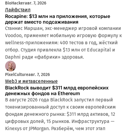
BioHacker
авг. 7, 2026
Лайфстаил
Rocapine: $13 млн на приложения, которые
держат вместо подсаживания
Станнис Маршан, экс-менеджер игровой компании
Voodoo, применяет мобильную игровую формулу к
wellness-приложениям: 400 тестов в год, жёсткий
отбор. Студия привлекла $13 млн от Educapital и
Daphni ради «фабрики» здоровья.
PixelCulture
авг. 7, 2026
Web3 и метавселенные
BlackRock выводит $311 млрд европейских
денежных фондов на Ethereum
В августе 2026 года BlackRock запустил первый
токенизированный доступ к своим европейским
фондам денежного рынка: $311 млрд активов, 12
цифровых долей, 15 рынков. Инфраструктура —
Kinexys от JPMorgan. Разберём, чем этот этап