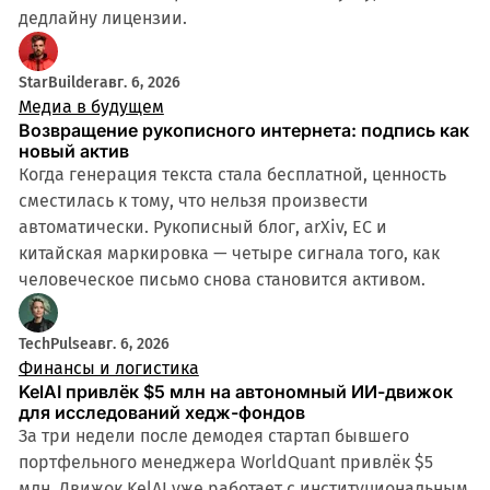
дедлайну лицензии.
StarBuilder
авг. 6, 2026
Медиа в будущем
Возвращение рукописного интернета: подпись как
новый актив
Когда генерация текста стала бесплатной, ценность
сместилась к тому, что нельзя произвести
автоматически. Рукописный блог, arXiv, ЕС и
китайская маркировка — четыре сигнала того, как
человеческое письмо снова становится активом.
TechPulse
авг. 6, 2026
Финансы и логистика
KelAI привлёк $5 млн на автономный ИИ-движок
для исследований хедж-фондов
За три недели после демодея стартап бывшего
портфельного менеджера WorldQuant привлёк $5
млн. Движок KelAI уже работает с институциональным