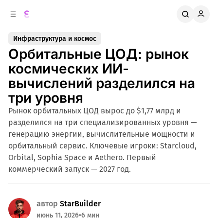
к
о
о
д
в
е
Инфраструктура и космос
о
р
Орбитальные ЦОД: рынок
ж
й
п
и
космических ИИ-
м
а
вычислений разделился на
н
о
м
е
три уровня
л
у
Рынок орбитальных ЦОД вырос до $1,77 млрд и
и
разделился на три специализированных уровня —
генерацию энергии, вычислительные мощности и
орбитальный сервис. Ключевые игроки: Starcloud,
Orbital, Sophia Space и Aethero. Первый
коммерческий запуск — 2027 год.
автор
StarBuilder
июнь 11, 2026
•
6 мин