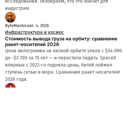
исследований. Разбираем, что это значит для
индустрии.
ByteMaster
авг. 4, 2026
Инфраструктура и космос
Стоимость вывода груза на орбиту: сравнение
ракет-носителей 2026
Цена килограмма на низкой орбите упала с $54 000
до ~$2 700 за 15 лет — и перестала падать. SpaceX
впервые с 2022-го подняла цены, Китай поймал
ступень сетью в море. Сравнение ракет-носителей
2026 года.
StarBuilder
авг. 3, 2026
Медиа в будущем
Кто теперь рецензирует науку: NeurIPS отклонил
178 статей за ИИ
21% рецензий ICLR 2026 написаны ИИ, NeurIPS
отклонил 178 статей без права апелляции, ICML