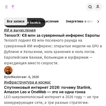
к
о
о
д
в
е
E
о
р
Записи
Все записи
ИИ и вычисления
Энергетика и климат
Предыдущие записи
ж
й
c
п
и
ИИ и вычисления
l
м
а
TensorX: €8 млн за суверенный инференс Европы
н
о
TensorX поднял €8 млн посевного раунда на
i
м
е
суверенный ИИ-инференс: открытые модели на GPU в
b
л
у
Дублине и Хельсинки, ноль хранения и ноль логов.
и
r
Европейским банкам, больницам и юрфирмам —
a
юрисдикция вместо скорости.
ByteMaster
авг. 6, 2026
Инфраструктура и космос
Спутниковый интернет 2026: почему Starlink,
Amazon Leo и OneWeb — это не одна гонка
LEO-широкополосный интернет в 2026 году — не три
конкурирующие сети, а три разные стратегии: