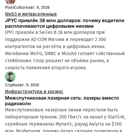
PixelCulture
авг. 9, 2026
Web3 и метавселенные
JPYC привлёк 38 млн долларов: почему водители
расплачиваются цифровыми иенами
JPYC привлёк в Series B 38 млн долларов при
поддержке AZ-COM Maruwa и переводит 2 300
контрагентов на расчёты в цифровых иенах.
Мегабанки MUFG, SMBC и Mizuho готовят собственный
стейблкоин. Спор решают не объёмы рынка, а
скорость появления второго игрока.
Crypto
авг. 9, 2026
Инфраструктура и космос
Межспутниковая лазерная сеть: лазеры вместо
радиоволн
Межспутниковые лазерные линки перестали быть
лабораторным трюком: 200 Гбит/с на канал у Starlink,
серийные терминалы Mynaric, раунд Aalyria на $100
млн. Разбираем, почему лазер сильнее радиоволн в