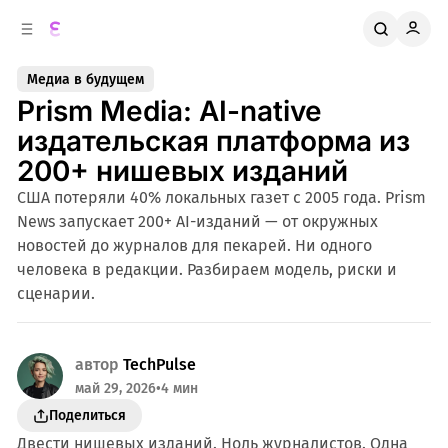
к
о
о
д
в
е
Медиа в будущем
о
р
Prism Media: AI-native
ж
й
п
и
издательская платформа из
м
а
200+ нишевых изданий
н
о
м
е
США потеряли 40% локальных газет с 2005 года. Prism
л
у
News запускает 200+ AI-изданий — от окружных
и
новостей до журналов для пекарей. Ни одного
человека в редакции. Разбираем модель, риски и
сценарии.
автор
TechPulse
май 29, 2026
•
4 мин
Поделиться
Двести нишевых изданий. Ноль журналистов. Одна