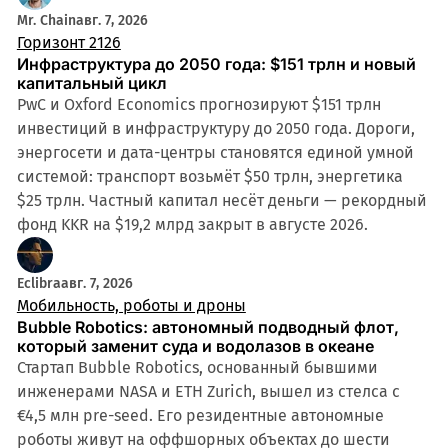
Mr. Chain
авг. 7, 2026
Горизонт 2126
Инфраструктура до 2050 года: $151 трлн и новый
капитальный цикл
PwC и Oxford Economics прогнозируют $151 трлн
инвестиций в инфраструктуру до 2050 года. Дороги,
энергосети и дата-центры становятся единой умной
системой: транспорт возьмёт $50 трлн, энергетика
$25 трлн. Частный капитал несёт деньги — рекордный
фонд KKR на $19,2 млрд закрыт в августе 2026.
Eclibra
авг. 7, 2026
Мобильность, роботы и дроны
Bubble Robotics: автономный подводный флот,
который заменит суда и водолазов в океане
Стартап Bubble Robotics, основанный бывшими
инженерами NASA и ETH Zurich, вышел из стелса с
€4,5 млн pre-seed. Его резидентные автономные
роботы живут на оффшорных объектах до шести