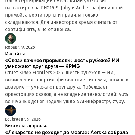
Гонка сертификации eVTOL: Китай уже возит
пассажиров на EH216-S, Joby и Archer на финишной
прямой, а вертипорты и правила только
складываются. Для инвесторов время считать от
сертификата, а не от анонса.
Rob
авг. 9, 2026
Инсайты
«Связи важнее прорывов»: шесть рубежей ИИ
умножают друг друга — KPMG
Отчёт KPMG Frontiers 2026: шесть рубежей — ИИ,
вычисления, энергия, физические системы, космос и
доверие — умножают друг друга. Побеждает
оркестрация связок, а не владение технологией: 40%
венчурных денег недели ушло в AI-инфраструктуру.
Eclibra
авг. 9, 2026
Биотех и здоровье
«Лекарство не доходит до мозга»: Aerska собрала