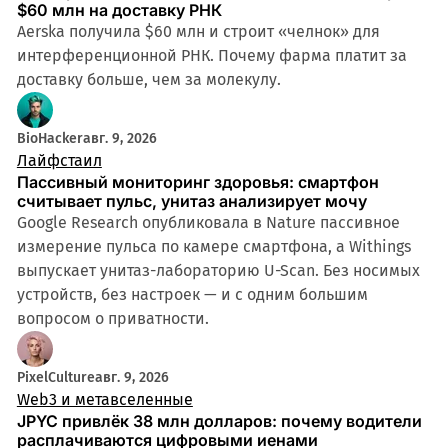
$60 млн на доставку РНК
Aerska получила $60 млн и строит «челнок» для
интерференционной РНК. Почему фарма платит за
доставку больше, чем за молекулу.
BioHacker
авг. 9, 2026
Лайфстаил
Пассивный мониторинг здоровья: смартфон
считывает пульс, унитаз анализирует мочу
Google Research опубликовала в Nature пассивное
измерение пульса по камере смартфона, а Withings
выпускает унитаз-лабораторию U-Scan. Без носимых
устройств, без настроек — и с одним большим
вопросом о приватности.
PixelCulture
авг. 9, 2026
Web3 и метавселенные
JPYC привлёк 38 млн долларов: почему водители
расплачиваются цифровыми иенами