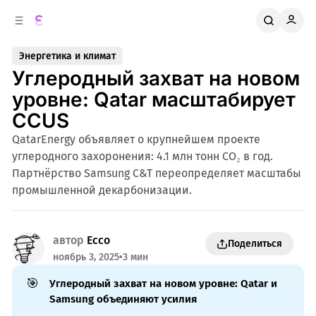
к
о
о
д
в
е
Энергетика и климат
о
р
Углеродный захват на новом
ж
й
п
и
уровне: Qatar масштабирует
м
а
CCUS
н
о
м
е
QatarEnergy объявляет о крупнейшем проекте
л
у
углеродного захоронения: 4.1 млн тонн CO₂ в год.
и
Партнёрство Samsung C&T переопределяет масштабы
промышленной декарбонизации.
автор
Ecco
Поделиться
ноябрь 3, 2025
•
3 мин
🎯
Углеродный захват на новом уровне: Qatar и 
Samsung объединяют усилия