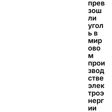
прев
зош
ли
угол
ь в
мир
ово
м
прои
звод
стве
элек
троэ
нерг
ии