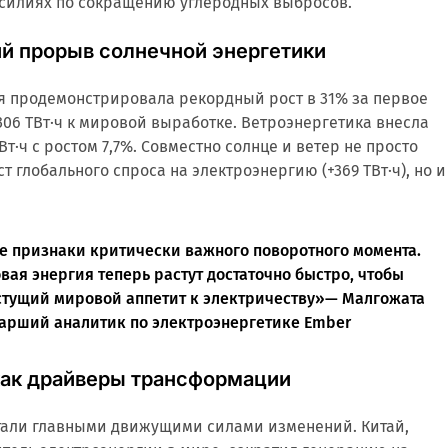
усилиях по сокращению углеродных выбросов.
й прорыв солнечной энергетики
я продемонстрировала рекордный рост в 31% за первое
306 ТВт·ч к мировой выработке. Ветроэнергетика внесла
т·ч с ростом 7,7%. Совместно солнце и ветер не просто
 глобального спроса на электроэнергию (+369 ТВт·ч), но и
 признаки критически важного поворотного момента.
вая энергия теперь растут достаточно быстро, чтобы
стущий мировой аппетит к электричеству»— Малгожата
тарший аналитик по электроэнергетике Ember
как драйверы трансформации
стали главными движущими силами изменений. Китай,