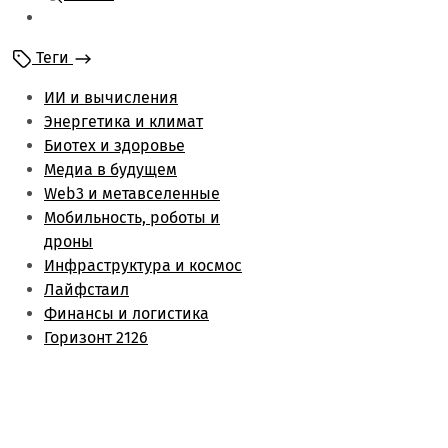
Мобильность и
роботы
Теги
Энергетика и климат
Лайфстаил
ИИ и вычисления
Биотех и здоровье
Энергетика и климат
Финансы и логистика
Биотех и здоровье
Метаверс и web3
Медиа в будущем
Инфраструктура и
Web3 и метавселенные
космос
Мобильность, роботы и
Будущее медиа
дроны
Обзоры
Инфраструктура и космос
Лайфстаил
Финансы и логистика
Горизонт 2126