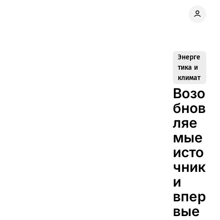
Энерге
тика и
климат
Возо
бнов
ляе
мые
исто
чник
и
впер
вые