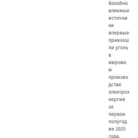
Возобно
вляемые
источни
ки
впервые
превзош
ли уголь
в
мирово
м
произво
дстве
электроэ
нергии
за
первое
полугод
ие 2025
года.