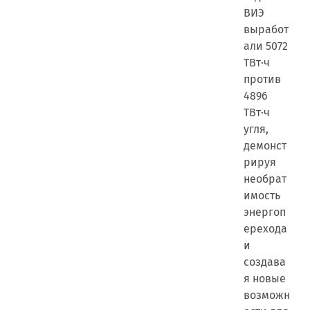
ВИЭ
выработ
али 5072
ТВт·ч
против
4896
ТВт·ч
угля,
демонст
рируя
необрат
имость
энергоп
ерехода
и
создава
я новые
возможн