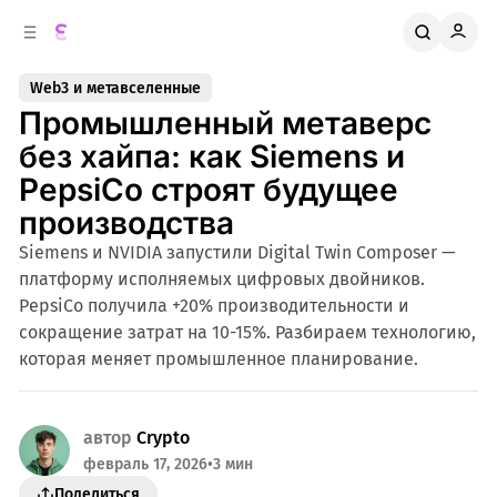
к
о
о
д
в
е
Web3 и метавселенные
о
р
Промышленный метаверс
ж
й
п
и
без хайпа: как Siemens и
м
а
PepsiCo строят будущее
н
о
м
е
производства
л
у
Siemens и NVIDIA запустили Digital Twin Composer —
и
платформу исполняемых цифровых двойников.
PepsiCo получила +20% производительности и
сокращение затрат на 10-15%. Разбираем технологию,
которая меняет промышленное планирование.
автор
Crypto
февраль 17, 2026
•
3 мин
Поделиться