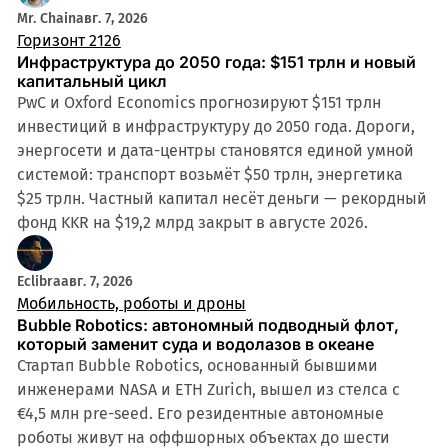
Mr. Chain
авг. 7, 2026
Горизонт 2126
Инфраструктура до 2050 года: $151 трлн и новый
капитальный цикл
PwC и Oxford Economics прогнозируют $151 трлн
инвестиций в инфраструктуру до 2050 года. Дороги,
энергосети и дата-центры становятся единой умной
системой: транспорт возьмёт $50 трлн, энергетика
$25 трлн. Частный капитал несёт деньги — рекордный
фонд KKR на $19,2 млрд закрыт в августе 2026.
Eclibra
авг. 7, 2026
Мобильность, роботы и дроны
Bubble Robotics: автономный подводный флот,
который заменит суда и водолазов в океане
Стартап Bubble Robotics, основанный бывшими
инженерами NASA и ETH Zurich, вышел из стелса с
€4,5 млн pre-seed. Его резидентные автономные
роботы живут на оффшорных объектах до шести