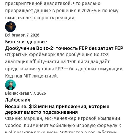
прескриптивной аналитикой: что реально
превращает данные в решения в 2026-м и почему
выигрывает скорость реакции.
Eclibra
авг. 7, 2026
Биотех и здоровье
Дообучение Boltz-2: точность FEP без затрат FEP
Открытый фреймворк для дообучения Boltz-2:
адаптация affinity-части на 1700 лигандах даёт
предсказания уровня FEP — без дорогих симуляций.
Код под MIT-лицензией.
BioHacker
авг. 7, 2026
Лайфстаил
Rocapine: $13 млн на приложения, которые
держат вместо подсаживания
Станнис Маршан, экс-менеджер игровой компании
Voodoo, применяет мобильную игровую формулу к
wellness-приложениям: 400 тестов в год, жёсткий