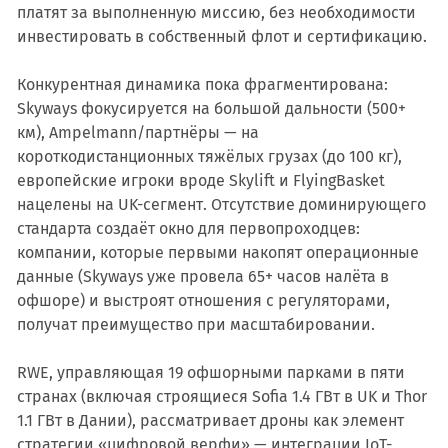
платят за выполненную миссию, без необходимости
инвестировать в собственный флот и сертификацию.
Конкурентная динамика пока фрагментирована:
Skyways фокусируется на большой дальности (500+
км), Ampelmann/партнёры — на
короткодистанционных тяжёлых грузах (до 100 кг),
европейские игроки вроде Skylift и FlyingBasket
нацелены на UK-сегмент. Отсутствие доминирующего
стандарта создаёт окно для первопроходцев:
компании, которые первыми накопят операционные
данные (Skyways уже провела 65+ часов налёта в
офшоре) и выстроят отношения с регуляторами,
получат преимущество при масштабировании.
RWE, управляющая 19 офшорными парками в пяти
странах (включая строящиеся Sofia 1.4 ГВт в UK и Thor
1.1 ГВт в Дании), рассматривает дроны как элемент
стратегии «цифровой верфи» — интеграции IoT-