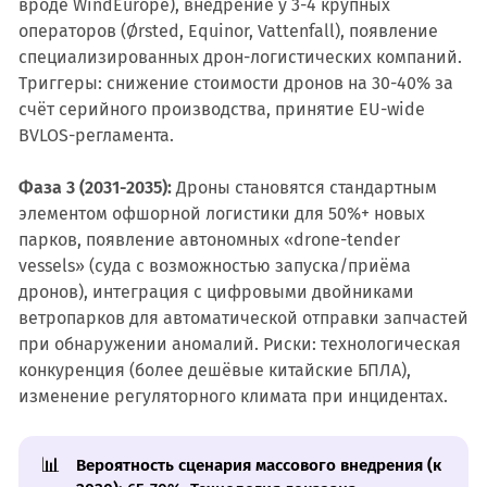
вроде WindEurope), внедрение у 3-4 крупных
операторов (Ørsted, Equinor, Vattenfall), появление
специализированных дрон-логистических компаний.
Триггеры: снижение стоимости дронов на 30-40% за
счёт серийного производства, принятие EU-wide
BVLOS-регламента.
Фаза 3 (2031-2035):
Дроны становятся стандартным
элементом офшорной логистики для 50%+ новых
парков, появление автономных «drone-tender
vessels» (суда с возможностью запуска/приёма
дронов), интеграция с цифровыми двойниками
ветропарков для автоматической отправки запчастей
при обнаружении аномалий. Риски: технологическая
конкуренция (более дешёвые китайские БПЛА),
изменение регуляторного климата при инцидентах.
📊
Вероятность сценария массового внедрения (к 