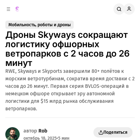
к
о
о
д
в
е
Мобильность, роботы и дроны
о
р
Дроны Skyways сокращают
ж
й
п
и
логистику офшорных
м
а
ветропарков с 2 часов до 26
н
о
м
е
минут
л
у
RWE, Skyways и Skyports завершили 80+ полётов к
и
морским ветротурбинам, сократив время доставки с 2
часов до 26 минут. Первая серия BVLOS-операций в
немецком офшоре открывает эру автономной
логистики для $15 млрд рынка обслуживания
ветропарков.
автор
Rob
Поделиться
октябрь 18, 2025
•
5 мин