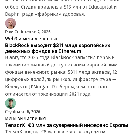
отбор. Студия привлекла $13 млн от Educapital и
Daphni ради «фабрики» здоровья.
PixelCulture
авг. 7, 2026
Web3 и метавселенные
BlackRock выводит $311 млрд европейских
денежных фондов на Ethereum
В августе 2026 года BlackRock запустил первый
токенизированный доступ к своим европейским
фондам денежного рынка: $311 млрд активов, 12
цифровых долей, 15 рынков. Инфраструктура —
Kinexys от JPMorgan. Разберём, чем этот этап
отличается от токенизации 2021 года.
Crypto
авг. 6, 2026
ИИ и вычисления
TensorX: €8 млн за суверенный инференс Европы
TensorX поднял €8 млн посевного раунда на