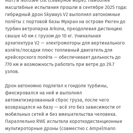
МВт) и Nordsee Ost (Северное море). Наиболее
масштабные испытания прошли в сентябре 2025 года:
гибридный дрон Skyways V2 выполнял автономные
полёты с портовой базы Мукран на острове Рюген до
турбин ветропарка Arkona, преодолевая дистанцию
свыше 40 км с грузом до 10 кг. Уникальная
архитектура V2 — электромоторы для вертикального
взлёта/посадки плюс топливный двигатель для
крейсерского полёта — обеспечивает дальность до
770 км и возможность работать при ветре до 29.7
узлов.
Дрон автономно подлетал к гондоле турбины,
фиксировался на ней и выполнял
автоматизированный сброс груза, после чего
возвращался на базу — всё это без зависимости от
мобильных сетей и без вмешательства человека.
Параллельно RWE испытала короткодистанционные
мультироторные дроны (совместно с Ampelmann