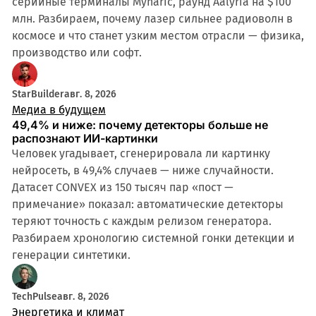
серийные терминалы Mynaric, раунд Aalyria на $100
млн. Разбираем, почему лазер сильнее радиоволн в
космосе и что станет узким местом отрасли — физика,
производство или софт.
StarBuilder
авг. 8, 2026
Медиа в будущем
49,4% и ниже: почему детекторы больше не
распознают ИИ-картинки
Человек угадывает, сгенерировала ли картинку
нейросеть, в 49,4% случаев — ниже случайности.
Датасет CONVEX из 150 тысяч пар «пост —
примечание» показал: автоматические детекторы
теряют точность с каждым релизом генератора.
Разбираем хронологию системной гонки детекции и
генерации синтетики.
TechPulse
авг. 8, 2026
Энергетика и климат