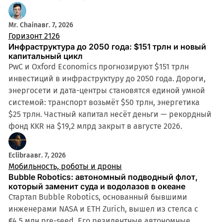
Mr. Chain
авг. 7, 2026
Горизонт 2126
Инфраструктура до 2050 года: $151 трлн и новый
капитальный цикл
PwC и Oxford Economics прогнозируют $151 трлн
инвестиций в инфраструктуру до 2050 года. Дороги,
энергосети и дата-центры становятся единой умной
системой: транспорт возьмёт $50 трлн, энергетика
$25 трлн. Частный капитал несёт деньги — рекордный
фонд KKR на $19,2 млрд закрыт в августе 2026.
Eclibra
авг. 7, 2026
Мобильность, роботы и дроны
Bubble Robotics: автономный подводный флот,
который заменит суда и водолазов в океане
Стартап Bubble Robotics, основанный бывшими
инженерами NASA и ETH Zurich, вышел из стелса с
€4,5 млн pre-seed. Его резидентные автономные