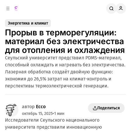
к
о
о
д
в
е
Энергетика и климат
о
р
Прорыв в терморегуляции:
ж
й
п
и
материал без электричества
м
а
для отопления и охлаждения
н
о
м
е
Сеульский университет представил PDMS-материал,
л
у
способный охлаждать и нагревать без электричества.
и
Лазерная обработка создаёт двойную функцию:
экономия до 26,5% затрат на климат-контроль и
перспективы термоэлектрической генерации.
автор
Ecco
Поделиться
октябрь 15, 2025
•
1 мин
Исследователи Сеульского национального
университета представили инновационную