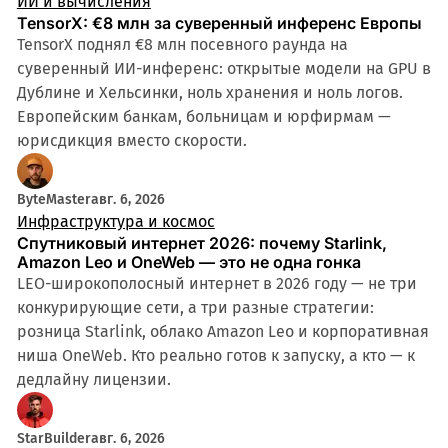
ИИ и вычисления
TensorX: €8 млн за суверенный инференс Европы
TensorX поднял €8 млн посевного раунда на
суверенный ИИ-инференс: открытые модели на GPU в
Дублине и Хельсинки, ноль хранения и ноль логов.
Европейским банкам, больницам и юрфирмам —
юрисдикция вместо скорости.
ByteMaster
авг. 6, 2026
Инфраструктура и космос
Спутниковый интернет 2026: почему Starlink,
Amazon Leo и OneWeb — это не одна гонка
LEO-широкополосный интернет в 2026 году — не три
конкурирующие сети, а три разные стратегии:
розница Starlink, облако Amazon Leo и корпоративная
ниша OneWeb. Кто реально готов к запуску, а кто — к
дедлайну лицензии.
StarBuilder
авг. 6, 2026