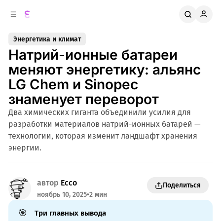
к
о
о
д
в
е
Энергетика и климат
о
р
Натрий-ионные батареи
ж
й
п
и
меняют энергетику: альянс
м
а
LG Chem и Sinopec
н
о
м
е
знаменует переворот
л
у
Два химических гиганта объединили усилия для
и
разработки материалов натрий-ионных батарей —
технологии, которая изменит ландшафт хранения
энергии.
автор
Ecco
Поделиться
ноябрь 10, 2025
•
2 мин
🎯
Три главных вывода