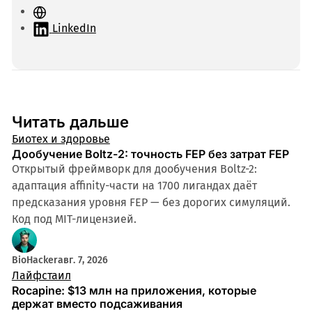
С
а
LinkedIn
й
т
Читать дальше
Биотех и здоровье
Дообучение Boltz-2: точность FEP без затрат FEP
Открытый фреймворк для дообучения Boltz-2:
адаптация affinity-части на 1700 лигандах даёт
предсказания уровня FEP — без дорогих симуляций.
Код под MIT-лицензией.
BioHacker
авг. 7, 2026
Лайфстаил
Rocapine: $13 млн на приложения, которые
держат вместо подсаживания