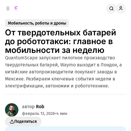
к
о
о
д
в
е
Мобильность, роботы и дроны
о
р
От твердотельных батарей
ж
й
п
и
до робототакси: главное в
м
а
мобильности за неделю
н
о
м
е
QuantumScape запускает пилотное производство
л
у
твердотельных батарей, Waymo выходит в Лондон, а
и
китайские автопроизводители покупают заводы в
Мексике. Разбираем ключевые события недели в
электрификации, автономии и робототехнике.
автор
Rob
февраль 13, 2026
•
4 мин
Поделиться