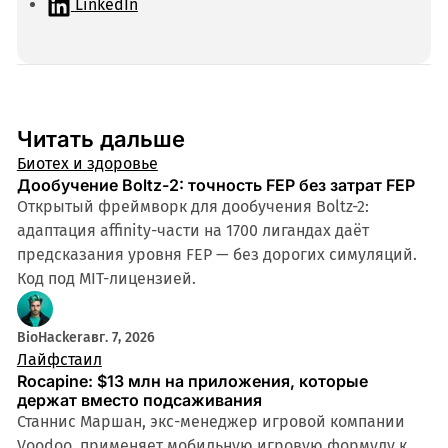
а
LinkedIn
й
т
Читать дальше
Биотех и здоровье
Дообучение Boltz-2: точность FEP без затрат FEP
Открытый фреймворк для дообучения Boltz-2:
адаптация affinity-части на 1700 лигандах даёт
предсказания уровня FEP — без дорогих симуляций.
Код под MIT-лицензией.
BioHacker
авг. 7, 2026
Лайфстаил
Rocapine: $13 млн на приложения, которые
держат вместо подсаживания
Станнис Маршан, экс-менеджер игровой компании
Voodoo, применяет мобильную игровую формулу к