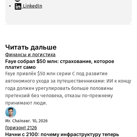
а
LinkedIn
й
т
Читать дальше
Финансы и логистика
Faye собрал $50 млн: страхование, которое
платит само
Faye привлёк $50 млн серии C под развитие
автономного ухода за путешественниками: ИИ к концу
года должен урегулировать больше половины
претензий без человека, отказы по-прежнему
принимают люди.
Mr. Chain
авг. 10, 2026
Горизонт 2126
Начни с 2100: почему инфраструктуру теперь