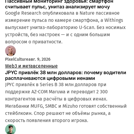
Пассивный мониторинг здоровья: смартфон
считывает пульс, унитаз анализирует мочу
Google Research опубликовала в Nature пассивное
измерение пульса по камере смартфона, а Withings
выпускает унитаз-лабораторию U-Scan. Без носимых
устройств, без настроек — и с одним большим
вопросом о приватности.
PixelCulture
авг. 9, 2026
Web3 и метавселенные
JPYC привлёк 38 млн долларов: почему водители
расплачиваются цифровыми иенами
JPYC привлёк в Series B 38 млн долларов при
поддержке AZ-COM Maruwa и переводит 2 300
контрагентов на расчёты в цифровых иенах.
Мегабанки MUFG, SMBC и Mizuho готовят собственный
стейблкоин. Спор решают не объёмы рынка, а
скорость появления второго игрока.