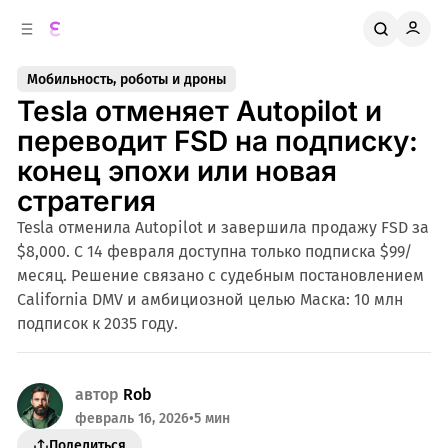
к
о
о
д
в
е
Мобильность, роботы и дроны
о
р
Tesla отменяет Autopilot и
ж
й
п
и
переводит FSD на подписку:
м
а
конец эпохи или новая
н
о
м
е
стратегия
л
у
Tesla отменила Autopilot и завершила продажу FSD за
и
$8,000. С 14 февраля доступна только подписка $99/
месяц. Решение связано с судебным постановлением
California DMV и амбициозной целью Маска: 10 млн
подписок к 2035 году.
автор
Rob
февраль 16, 2026
•
5 мин
Поделиться