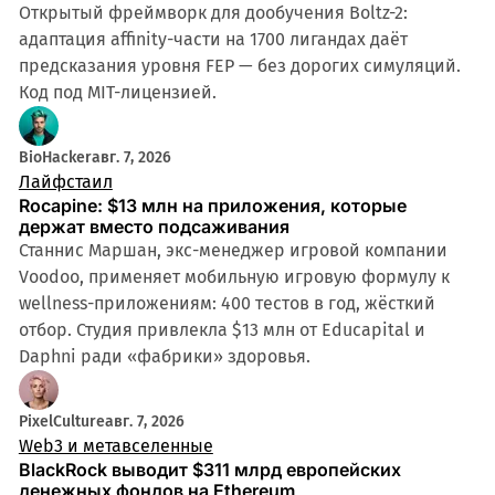
Открытый фреймворк для дообучения Boltz-2:
адаптация affinity-части на 1700 лигандах даёт
предсказания уровня FEP — без дорогих симуляций.
Код под MIT-лицензией.
BioHacker
авг. 7, 2026
Лайфстаил
Rocapine: $13 млн на приложения, которые
держат вместо подсаживания
Станнис Маршан, экс-менеджер игровой компании
Voodoo, применяет мобильную игровую формулу к
wellness-приложениям: 400 тестов в год, жёсткий
отбор. Студия привлекла $13 млн от Educapital и
Daphni ради «фабрики» здоровья.
PixelCulture
авг. 7, 2026
Web3 и метавселенные
BlackRock выводит $311 млрд европейских
денежных фондов на Ethereum