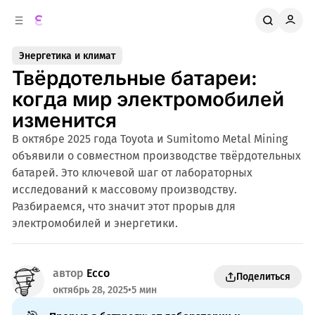
к
о
о
д
в
е
Энергетика и климат
о
р
Твёрдотельные батареи:
ж
й
п
и
когда мир электромобилей
м
а
изменится
н
о
м
е
В октябре 2025 года Toyota и Sumitomo Metal Mining
л
у
объявили о совместном производстве твёрдотельных
и
батарей. Это ключевой шаг от лабораторных
исследований к массовому производству.
Разбираемся, что значит этот прорыв для
электромобилей и энергетики.
автор
Ecco
Поделиться
октябрь 28, 2025
•
5 мин