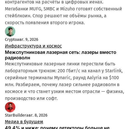
контрагентов на расчёты в цифровых иенах.
Мегабанки MUFG, SMBC и Mizuho готовят собственный
стейблкоин. Спор решают не объёмы рынка, а
скорость появления второго игрока.
Crypto
авг. 9, 2026
Инфраструктура и космос
Межспутниковая лазерная сеть: лазеры вместо
радиоволн
Межспутниковые лазерные линки перестали быть
лабораторным трюком: 200 Гбит/с на канал у Starlink,
серийные терминалы Mynaric, раунд Aalyria на $100
млн. Разбираем, почему лазер сильнее радиоволн в
космосе и что станет узким местом отрасли — физика,
производство или софт.
StarBuilder
авг. 8, 2026
Медиа в будущем
49,4% и ниже: почему детекторы больше не