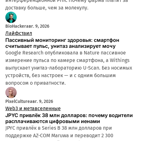
интерференционной РНК. Почему фарма платит за
доставку больше, чем за молекулу.
BioHacker
авг. 9, 2026
Лайфстаил
Пассивный мониторинг здоровья: смартфон
считывает пульс, унитаз анализирует мочу
Google Research опубликовала в Nature пассивное
измерение пульса по камере смартфона, а Withings
выпускает унитаз-лабораторию U-Scan. Без носимых
устройств, без настроек — и с одним большим
вопросом о приватности.
PixelCulture
авг. 9, 2026
Web3 и метавселенные
JPYC привлёк 38 млн долларов: почему водители
расплачиваются цифровыми иенами
JPYC привлёк в Series B 38 млн долларов при
поддержке AZ-COM Maruwa и переводит 2 300