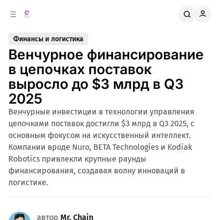
к
о
о
д
в
е
Финансы и логистика
о
р
Венчурное финансирование
ж
й
п
и
в цепочках поставок
м
а
выросло до $3 млрд в Q3
н
о
м
е
2025
л
у
Венчурные инвестиции в технологии управления
и
цепочками поставок достигли $3 млрд в Q3 2025, с
основным фокусом на искусственный интеллект.
Компании вроде Nuro, BETA Technologies и Kodiak
Robotics привлекли крупные раунды
финансирования, создавая волну инноваций в
логистике.
автор
Mr. Chain