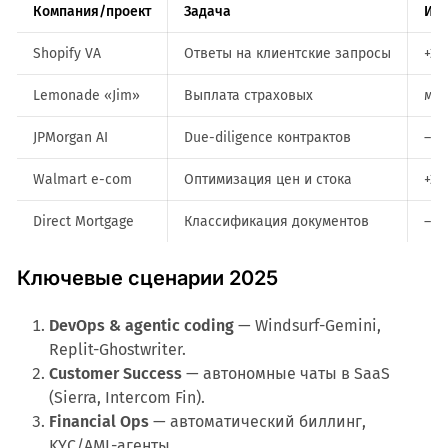
Компания/проект
Задача
Ито
Shopify VA
Ответы на клиентские запросы
+25
Lemonade «Jim»
Выплата страховых
мин
JPMorgan AI
Due-diligence контрактов
–8
Walmart e-com
Оптимизация цен и стока
+22
Direct Mortgage
Классификация документов
–80
Ключевые сценарии 2025
DevOps & agentic coding
— Windsurf-Gemini,
Replit-Ghostwriter.
Customer Success
— автономные чаты в SaaS
(Sierra, Intercom Fin).
Financial Ops
— автоматический биллинг,
KYC/AML-агенты.