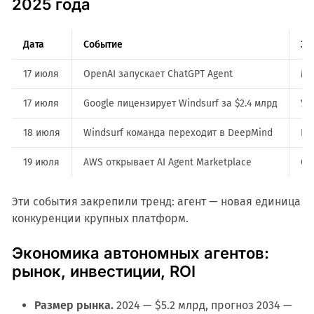
2025 года
Дата
Событие
Зн
17 июля
OpenAI запускает ChatGPT Agent
Ма
17 июля
Google лицензирует Windsurf за $2.4 млрд
Ус
18 июля
Windsurf команда переходит в DeepMind
Го
19 июля
AWS открывает AI Agent Marketplace
Сн
Эти события закрепили тренд: агент — новая единица
конкуренции крупных платформ.
Экономика автономных агентов:
рынок, инвестиции, ROI
Размер рынка.
2024 — $5.2 млрд, прогноз 2034 —