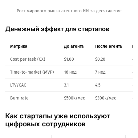
Рост мирового рынка агентного ИИ за десятилетие
Денежный эффект для стартапов
Метрика
До агента
После агента
Из
Cost per task (CX)
$1.00
$0.20
–8
Time-to-market (MVP)
16 нед
7 нед
–5
LTV/CAC
3.1
4.5
+4
Burn rate
$500k/мес
$300k/мес
–4
Как стартапы уже используют
цифровых сотрудников