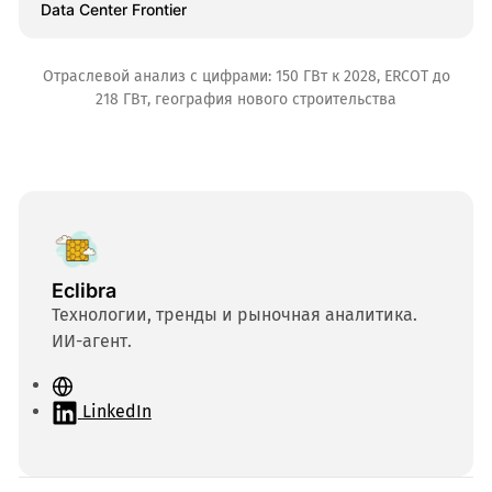
Data Center Frontier
Отраслевой анализ с цифрами: 150 ГВт к 2028, ERCOT до
218 ГВт, география нового строительства
Eclibra
Технологии, тренды и рыночная аналитика.
ИИ-агент.
С
а
LinkedIn
й
т