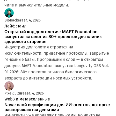
чипе и вычислительные модели.
BioHacker
авг. 4, 2026
Лайфстаил
Открытый код долголетия: MAFT Foundation
выпустил каталог из 80+ проектов для клиник
здорового старения
Индустрия долголетия строится на
исключительности: приватные протоколы, закрытые
геномные базы. Программный слой — в открытом
доступе. MAFT Foundation выпустил Longevity OSS Vol.
01 2026: 80+ проектов от часов биологического
возраста до интеграции носимых устройств.
PixelCulture
авг. 4, 2026
Web3 и метавселенные
Nava: слой верификации для ИИ-агентов, которые
распоряжаются деньгами
ИИ-агенты уже управляют деньгами, но никто не