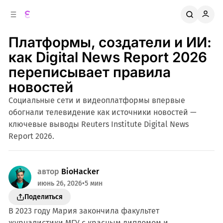
к
о
о
д
в
е
Платформы, создатели и ИИ:
о
р
ж
й
как Digital News Report 2026
п
и
переписывает правила
м
а
н
о
новостей
м
е
Социальные сети и видеоплатформы впервые
л
у
обогнали телевидение как источники новостей —
и
ключевые выводы Reuters Institute Digital News
Report 2026.
автор
BioHacker
июнь 26, 2026
•
5 мин
Поделиться
В 2023 году Мария закончила факультет
журналистики МГУ с красным дипломом и