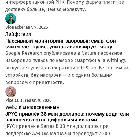
интерференционной РНК. Почему фарма платит за
доставку больше, чем за молекулу.
BioHacker
авг. 9, 2026
Лайфстаил
Пассивный мониторинг здоровья: смартфон
считывает пульс, унитаз анализирует мочу
Google Research опубликовала в Nature пассивное
измерение пульса по камере смартфона, а Withings
выпускает унитаз-лабораторию U-Scan. Без носимых
устройств, без настроек — и с одним большим
вопросом о приватности.
PixelCulture
авг. 9, 2026
Web3 и метавселенные
JPYC привлёк 38 млн долларов: почему водители
расплачиваются цифровыми иенами
JPYC привлёк в Series B 38 млн долларов при
поддержке AZ-COM Maruwa и переводит 2 300