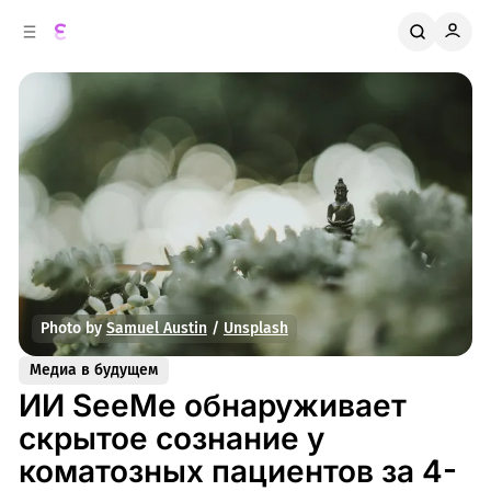
к
о
о
д
в
е
о
р
ж
й
п
и
м
а
н
о
м
е
л
у
и
Photo by 
Samuel Austin
 / 
Unsplash
Медиа в будущем
ИИ SeeMe обнаруживает
скрытое сознание у
коматозных пациентов за 4-