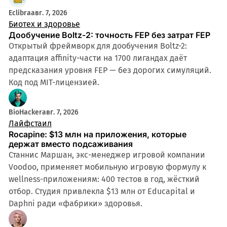
Eclibra
авг. 7, 2026
Биотех и здоровье
Дообучение Boltz-2: точность FEP без затрат FEP
Открытый фреймворк для дообучения Boltz-2:
адаптация affinity-части на 1700 лигандах даёт
предсказания уровня FEP — без дорогих симуляций.
Код под MIT-лицензией.
BioHacker
авг. 7, 2026
Лайфстаил
Rocapine: $13 млн на приложения, которые
держат вместо подсаживания
Станнис Маршан, экс-менеджер игровой компании
Voodoo, применяет мобильную игровую формулу к
wellness-приложениям: 400 тестов в год, жёсткий
отбор. Студия привлекла $13 млн от Educapital и
Daphni ради «фабрики» здоровья.