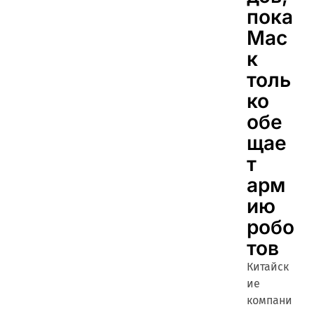
пока
Мас
к
толь
ко
обе
щае
т
арм
ию
робо
тов
Китайск
ие
компани