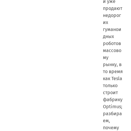
и уже
продают
недорог
их
гуманои
дных
роботов
массово
му
рынку, в
то время
как Tesla
только
строит
фабрику
Optimus;
разбира
ем,
почему