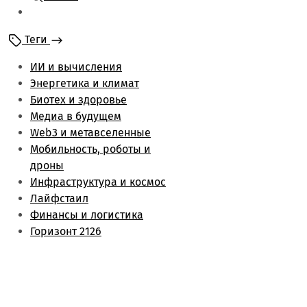
Мобильность и
роботы
Теги
Энергетика и климат
Лайфстаил
ИИ и вычисления
Биотех и здоровье
Энергетика и климат
Финансы и логистика
Биотех и здоровье
Метаверс и web3
Медиа в будущем
Инфраструктура и
Web3 и метавселенные
космос
Мобильность, роботы и
Будущее медиа
дроны
Обзоры
Инфраструктура и космос
Лайфстаил
Финансы и логистика
Горизонт 2126