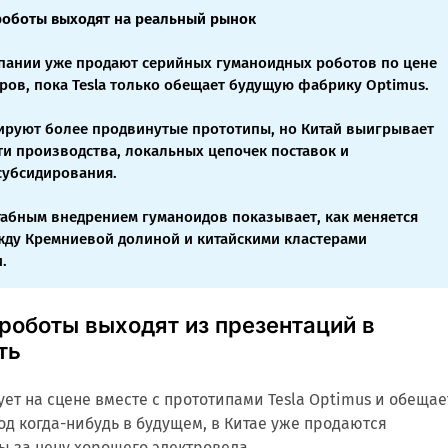
роботы выходят на реальный рынок
пании уже продают серийных гуманоидных роботов по цене
аров, пока Tesla только обещает будущую фабрику Optimus.
руют более продвинутые прототипы, но Китай выигрывает
сти производства, локальных цепочек поставок и
субсидирования.
табным внедрением гуманоидов показывает, как меняется
жду Кремниевой долиной и китайскими кластерами
.
роботы выходят из презентаций в
ть
ует на сцене вместе с прототипами Tesla Optimus и обещае
од когда-нибудь в будущем, в Китае уже продаются
 за цену хорошего электровела.