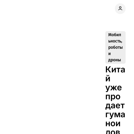
Мобил
ьность,
роботы
и
дроны
Кита
й
уже
про
дает
гума
нои
дов,