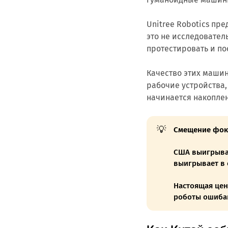
Unitree Robotics пр
это не исследовател
протестировать и по
Качество этих машин
рабочие устройства,
начинается накоплен
💡
Смещение фоку
США выигрываю
выигрывает в 
Настоящая ценн
роботы ошибаю