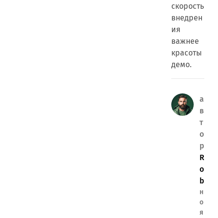
скорость
внедрен
ия
важнее
красоты
демо.
а
в
т
о
р
R
o
b
н
о
я