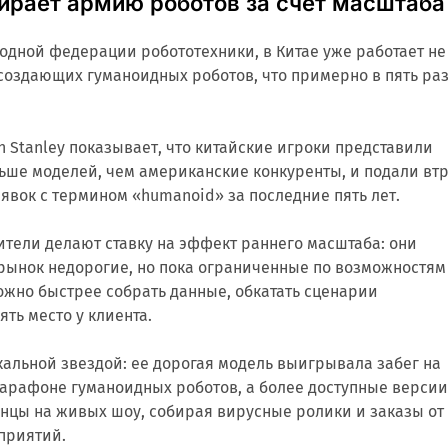
бирает армию роботов за счет масштаба
одной федерации робототехники, в Китае уже работает не
создающих гуманоидных роботов, что примерно в пять ра
 Stanley показывает, что китайские игроки представили
ьше моделей, чем американские конкуренты, и подали вт
явок с термином «humanoid» за последние пять лет.
тели делают ставку на эффект раннего масштаба: они
 рынок недорогие, но пока ограниченные по возможностям
ожно быстрее собрать данные, обкатать сценарии
ять место у клиента.
окальной звездой: ее дорогая модель выигрывала забег на
арафоне гуманоидных роботов, а более доступные верси
нцы на живых шоу, собирая вирусные ролики и заказы от
приятий.