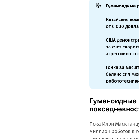
🎯
Гуманоидные 
Китайские ком
от 6 000 долл
США демонстри
за счет скоро
агрессивного 
Гонка за масш
баланс сил ме
робототехники
Гуманоидные 
повседневнос
Пока Илон Маск танц
миллион роботов в г
гуманоидные машины