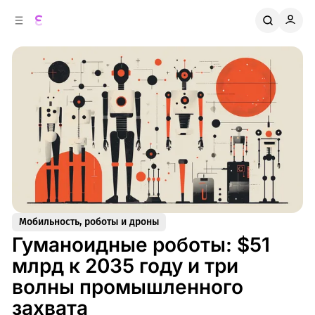
к
о
о
д
в
е
о
р
ж
й
п
и
м
а
н
о
м
е
л
у
и
Мобильность, роботы и дроны
Гуманоидные роботы: $51
млрд к 2035 году и три
волны промышленного
захвата