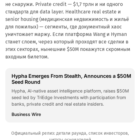
не снаружи. Private credit — $1,7 трлн и ни одного
стандарта для data layer. Healthcare real estate и
senior housing (медицинская недвижимость и жильё
для пожилых) — сегменты, где документный хаос
уничтожает маржу. Если платформа Wang и Hyman
станет слоем, через который проходят все сделки в
этих секторах, нынешние $50M покажутся скромным
входным билетом.
Hypha Emerges From Stealth, Announces a $50M
Seed Round
Hypha, AI-native asset intelligence platform, raises $50M
seed led by TriEdge Investments with participation from
banks, private credit and real estate insiders.
Business Wire
Официальный релиз: детали раунда, список инвесторов,
цитаты основателей