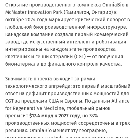
Открытие производственного комплекса OmniaBio в
McMaster Innovation Park (Гамильтон, Онтарио) в
октябре 2024 года маркирует критический поворот в
глобальной биопроизводственной инфраструктуре.
Канадская компания создала первый коммерческий
завод, где искусственный интеллект и роботизация
интегрированы на каждом этапе производства
клеточных и генных терапий (CGT) — от получения
биоматериала до финального контроля качества.
Значимость проекта выходит за рамки
технологического апгрейда: это первый масштабный
ответ на дефицит производственных мощностей для
CGT за пределами США и Европы. По данным Alliance
for Regenerative Medicine, глобальный рынок
превысит
$17.4 млрд к 2027 году
, но 78%
производственных мощностей сосредоточены в трех
регионах. OmniaBio меняет эту географию,
позиционируясь как hub для североамериканских и