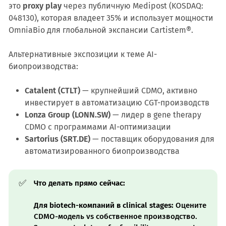
это
proxy play
через публичную Medipost (KOSDAQ:
048130), которая владеет 35% и использует мощности
OmniaBio для глобальной экспансии Cartistem®.
Альтернативные экспозиции к теме AI-
биопроизводства:
Catalent (CTLT)
— крупнейший CDMO, активно
инвестирует в автоматизацию CGT-производств
Lonza Group (LONN.SW)
— лидер в gene therapy
CDMO с программами AI-оптимизации
Sartorius (SRT.DE)
— поставщик оборудования для
автоматизированного биопроизводства
✅
Что делать прямо сейчас:
Для biotech-компаний в clinical stages:
Оцените
CDMO-модель vs собственное производство.