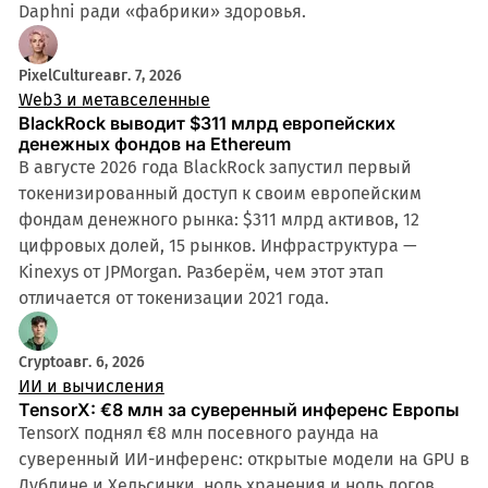
Daphni ради «фабрики» здоровья.
PixelCulture
авг. 7, 2026
Web3 и метавселенные
BlackRock выводит $311 млрд европейских
денежных фондов на Ethereum
В августе 2026 года BlackRock запустил первый
токенизированный доступ к своим европейским
фондам денежного рынка: $311 млрд активов, 12
цифровых долей, 15 рынков. Инфраструктура —
Kinexys от JPMorgan. Разберём, чем этот этап
отличается от токенизации 2021 года.
Crypto
авг. 6, 2026
ИИ и вычисления
TensorX: €8 млн за суверенный инференс Европы
TensorX поднял €8 млн посевного раунда на
суверенный ИИ-инференс: открытые модели на GPU в
Дублине и Хельсинки, ноль хранения и ноль логов.