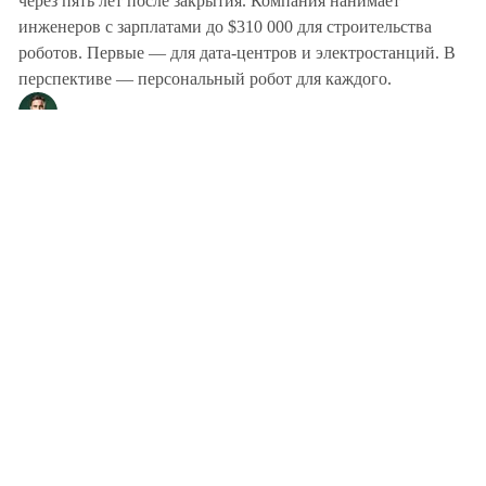
через пять лет после закрытия. Компания нанимает
инженеров с зарплатами до $310 000 для строительства
роботов. Первые — для дата-центров и электростанций. В
перспективе — персональный робот для каждого.
Rob
июнь 8, 2026
Мобильность, роботы и дроны
Figure AI нарастила производство
человекоподобных роботов в 24 раза — 1 робот в
час
Завод BotQ в Сан-Хосе штампует Figure 03 по одному
роботу в час — 24-кратный рост за 120 дней. Производство
становится главным полем конкуренции в humanoid-
робототехнике.
Rob
июнь 5, 2026
Мобильность, роботы и дроны
Складские дроны для инвентаризации: как
автономные дроны переходят от пилотов к
корпоративному развёртыванию