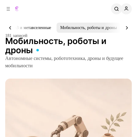
к
о
о
д
в
е
р
о
Web3 и метавселенные
Мобильность, роботы и дроны
Инфра
ж
й
181 записей
п
и
Мобильность, роботы и
м
а
дроны
н
о
м
е
Автономные системы, робототехника, дроны и будущее
л
у
мобильности
и