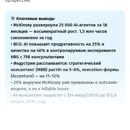
профессии.
🎯
Ключевые выводы
• McKinsey развернула 25 000 AI-агентов за 18
месяцев — восьмикратный рост. 1,5 млн часов
сэкономлено за год
• BCG: AI повышает продуктивность на 25% и
качество на 40% в контролируемом эксперименте
HBS с 758 консультантами
• Индустрия расслаивается: стратегический
консалтинг (MBB) растёт на 5–6%, execution-фирмы
(Accenture) — на 11–12%
• 25% выручки McKinsey уже привязаны к outcome-
модели, а не к billable hours
• AI-консалтинг вырастет с $14 млрд (2024) до $72,8
млрд к 2030 году