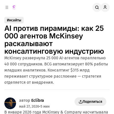
к
о
о
д
в
е
Инсайты
о
р
AI против пирамиды: как 25
ж
й
п
и
000 агентов McKinsey
м
а
раскалывают
н
о
м
е
консалтинговую индустрию
л
у
McKinsey развернула 25 000 AI-агентов параллельно
и
40 000 сотрудников. BCG автоматизирует 80% работы
младших аналитиков. Консалтинг $315 млрд
переживает структурное расслоение — стратегия
отделяется от внедрения.
автор
Eclibra
Поделиться
май 27, 2026
•
5 мин
В январе 2026 года McKinsey & Company насчитывала