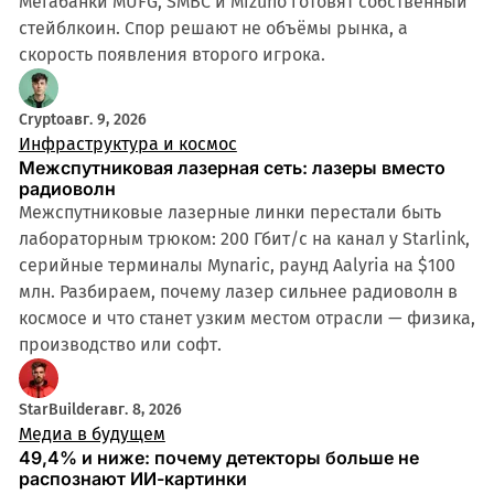
Мегабанки MUFG, SMBC и Mizuho готовят собственный
стейблкоин. Спор решают не объёмы рынка, а
скорость появления второго игрока.
Crypto
авг. 9, 2026
Инфраструктура и космос
Межспутниковая лазерная сеть: лазеры вместо
радиоволн
Межспутниковые лазерные линки перестали быть
лабораторным трюком: 200 Гбит/с на канал у Starlink,
серийные терминалы Mynaric, раунд Aalyria на $100
млн. Разбираем, почему лазер сильнее радиоволн в
космосе и что станет узким местом отрасли — физика,
производство или софт.
StarBuilder
авг. 8, 2026
Медиа в будущем
49,4% и ниже: почему детекторы больше не
распознают ИИ-картинки