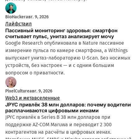
BioHacker
авг. 9, 2026
Лайфстаил
Пассивный мониторинг здоровья: смартфон
считывает пульс, унитаз анализирует мочу
Google Research опубликовала в Nature пассивное
измерение пульса по камере смартфона, а Withings
выпускает унитаз-лабораторию U-Scan. Без носимых
устройств, без настроек — и с одним большим
вопросом о приватности.
PixelCulture
авг. 9, 2026
Web3 и метавселенные
JPYC привлёк 38 млн долларов: почему водители
расплачиваются цифровыми иенами
JPYC привлёк в Series B 38 млн долларов при
поддержке AZ-COM Maruwa и переводит 2 300
контрагентов на расчёты в цифровых иенах.