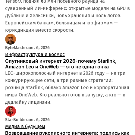
TensorX поднял €8 млн посевного раунда на
суверенный ИИ-инференс: открытые модели на GPU в
Дублине и Хельсинки, ноль хранения и ноль логов.
Европейским банкам, больницам и юрфирмам —
юрисдикция вместо скорости.
ByteMaster
авг. 6, 2026
Инфраструктура и космос
Спутниковый интернет 2026: почему Starlink,
Amazon Leo и OneWeb — это не одна гонка
LEO-широкополосный интернет в 2026 году — не три
конкурирующие сети, а три разные стратегии:
розница Starlink, облако Amazon Leo и корпоративная
ниша OneWeb. Кто реально готов к запуску, а кто — к
дедлайну лицензии.
StarBuilder
авг. 6, 2026
Медиа в будущем
Возвращение рукописного интернета: подпись как