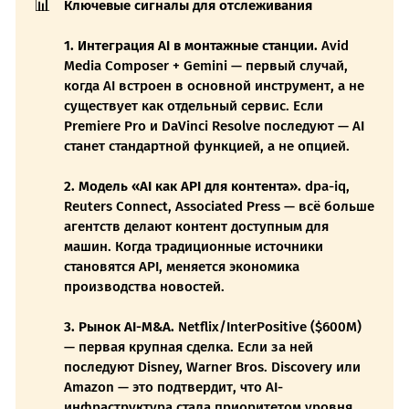
📊
Ключевые сигналы для отслеживания
1. Интеграция AI в монтажные станции.
Avid
Media Composer + Gemini — первый случай,
когда AI встроен в основной инструмент, а не
существует как отдельный сервис. Если
Premiere Pro и DaVinci Resolve последуют — AI
станет стандартной функцией, а не опцией.
2. Модель «AI как API для контента».
dpa-iq,
Reuters Connect, Associated Press — всё больше
агентств делают контент доступным для
машин. Когда традиционные источники
становятся API, меняется экономика
производства новостей.
3. Рынок AI-M&A.
Netflix/InterPositive ($600M)
— первая крупная сделка. Если за ней
последуют Disney, Warner Bros. Discovery или
Amazon — это подтвердит, что AI-
инфраструктура стала приоритетом уровня