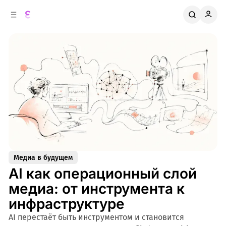
к
о
о
д
в
е
о
р
ж
й
п
и
м
а
н
о
м
е
л
у
и
Медиа в будущем
AI как операционный слой
медиа: от инструмента к
инфраструктуре
AI перестаёт быть инструментом и становится