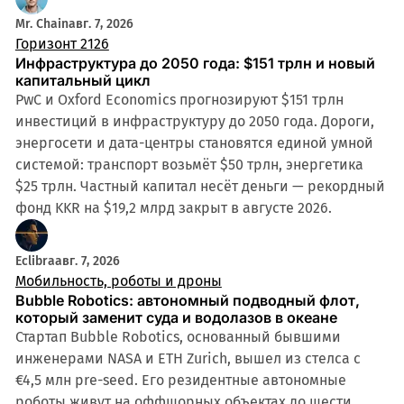
Mr. Chain
авг. 7, 2026
Горизонт 2126
Инфраструктура до 2050 года: $151 трлн и новый
капитальный цикл
PwC и Oxford Economics прогнозируют $151 трлн
инвестиций в инфраструктуру до 2050 года. Дороги,
энергосети и дата-центры становятся единой умной
системой: транспорт возьмёт $50 трлн, энергетика
$25 трлн. Частный капитал несёт деньги — рекордный
фонд KKR на $19,2 млрд закрыт в августе 2026.
Eclibra
авг. 7, 2026
Мобильность, роботы и дроны
Bubble Robotics: автономный подводный флот,
который заменит суда и водолазов в океане
Стартап Bubble Robotics, основанный бывшими
инженерами NASA и ETH Zurich, вышел из стелса с
€4,5 млн pre-seed. Его резидентные автономные
роботы живут на оффшорных объектах до шести