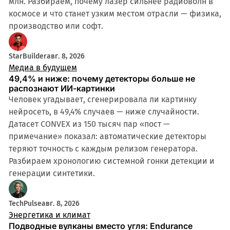
млн. Разбираем, почему лазер сильнее радиоволн в
космосе и что станет узким местом отрасли — физика,
производство или софт.
StarBuilder
авг. 8, 2026
Медиа в будущем
49,4% и ниже: почему детекторы больше не
распознают ИИ-картинки
Человек угадывает, сгенерировала ли картинку
нейросеть, в 49,4% случаев — ниже случайности.
Датасет CONVEX из 150 тысяч пар «пост —
примечание» показал: автоматические детекторы
теряют точность с каждым релизом генератора.
Разбираем хронологию системной гонки детекции и
генерации синтетики.
TechPulse
авг. 8, 2026
Энергетика и климат
Подводные вулканы вместо угля: Endurance