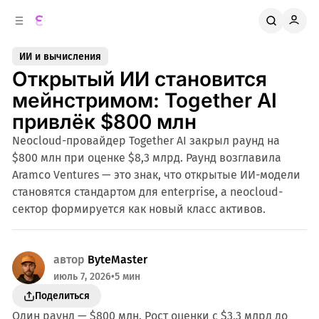
к
о
о
д
в
е
ИИ и вычисления
о
р
Открытый ИИ становится
ж
й
п
и
мейнстримом: Together AI
м
а
привлёк $800 млн
н
о
м
е
Neocloud-провайдер Together AI закрыл раунд на
л
у
$800 млн при оценке $8,3 млрд. Раунд возглавила
и
Aramco Ventures — это знак, что открытые ИИ-модели
становятся стандартом для enterprise, а neocloud-
сектор формируется как новый класс активов.
автор
ByteMaster
июль 7, 2026
•
5 мин
Поделиться
Один раунд — $800 млн. Рост оценки с $3,3 млрд до