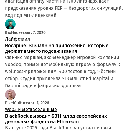
адаптация affinity-части на 1700 лигандах даёт
предсказания уровня FEP — без дорогих симуляций.
Код под MIT-лицензией.
BioHacker
авг. 7, 2026
Лайфстаил
Rocapine: $13 млн на приложения, которые
держат вместо подсаживания
Станнис Маршан, экс-менеджер игровой компании
Voodoo, применяет мобильную игровую формулу к
wellness-приложениям: 400 тестов в год, жёсткий
отбор. Студия привлекла $13 млн от Educapital и
Daphni ради «фабрики» здоровья.
PixelCulture
авг. 7, 2026
Web3 и метавселенные
BlackRock выводит $311 млрд европейских
денежных фондов на Ethereum
В августе 2026 года BlackRock запустил первый